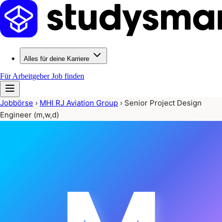
Alles für deine Karriere
Für Arbeitgeber
Job finden
Jobbörse
›
MHI RJ Aviation Group
›
Senior Project Design
Engineer (m,w,d)