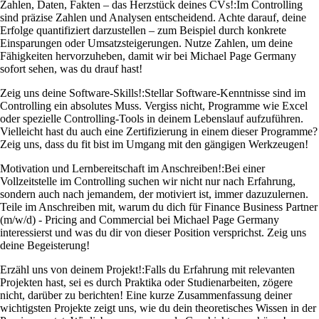
Zahlen, Daten, Fakten – das Herzstück deines CVs!:
Im Controlling
sind präzise Zahlen und Analysen entscheidend. Achte darauf, deine
Erfolge quantifiziert darzustellen – zum Beispiel durch konkrete
Einsparungen oder Umsatzsteigerungen. Nutze Zahlen, um deine
Fähigkeiten hervorzuheben, damit wir bei Michael Page Germany
sofort sehen, was du drauf hast!
Zeig uns deine Software-Skills!:
Stellar Software-Kenntnisse sind im
Controlling ein absolutes Muss. Vergiss nicht, Programme wie Excel
oder spezielle Controlling-Tools in deinem Lebenslauf aufzuführen.
Vielleicht hast du auch eine Zertifizierung in einem dieser Programme?
Zeig uns, dass du fit bist im Umgang mit den gängigen Werkzeugen!
Motivation und Lernbereitschaft im Anschreiben!:
Bei einer
Vollzeitstelle im Controlling suchen wir nicht nur nach Erfahrung,
sondern auch nach jemandem, der motiviert ist, immer dazuzulernen.
Teile im Anschreiben mit, warum du dich für Finance Business Partner
(m/w/d) - Pricing and Commercial bei Michael Page Germany
interessierst und was du dir von dieser Position versprichst. Zeig uns
deine Begeisterung!
Erzähl uns von deinem Projekt!:
Falls du Erfahrung mit relevanten
Projekten hast, sei es durch Praktika oder Studienarbeiten, zögere
nicht, darüber zu berichten! Eine kurze Zusammenfassung deiner
wichtigsten Projekte zeigt uns, wie du dein theoretisches Wissen in der