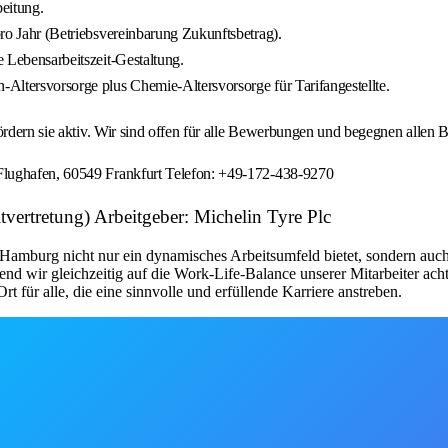
beitung.
pro Jahr (Betriebsvereinbarung Zukunftsbetrag).
e Lebensarbeitszeit-Gestaltung.
-Altersvorsorge plus Chemie-Altersvorsorge für Tarifangestellte.
fördern sie aktiv. Wir sind offen für alle Bewerbungen und begegnen allen
Flughafen, 60549 Frankfurt Telefon: +49-172-438-9270
itvertretung) Arbeitgeber: Michelin Tyre Plc
in Hamburg nicht nur ein dynamisches Arbeitsumfeld bietet, sondern au
d wir gleichzeitig auf die Work-Life-Balance unserer Mitarbeiter achte
rt für alle, die eine sinnvolle und erfüllende Karriere anstreben.