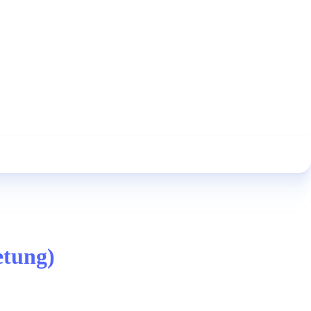
etung)