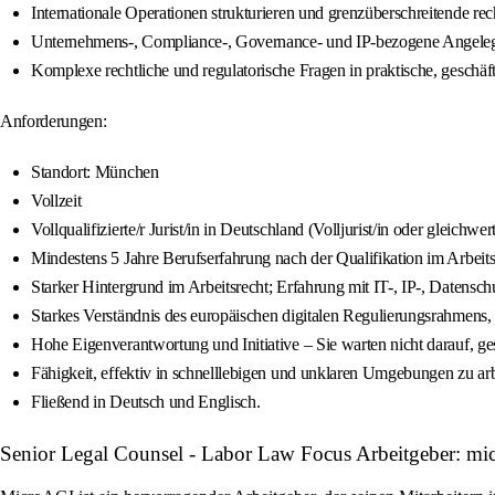
Internationale Operationen strukturieren und grenzüberschreitende rech
Unternehmens-, Compliance-, Governance- und IP-bezogene Angeleg
Komplexe rechtliche und regulatorische Fragen in praktische, geschäfts
Anforderungen:
Standort: München
Vollzeit
Vollqualifizierte/r Jurist/in in Deutschland (Volljurist/in oder gleichwer
Mindestens 5 Jahre Berufserfahrung nach der Qualifikation im Arbeitsr
Starker Hintergrund im Arbeitsrecht; Erfahrung mit IT-, IP-, Datensch
Starkes Verständnis des europäischen digitalen Regulierungsrahmens,
Hohe Eigenverantwortung und Initiative – Sie warten nicht darauf, ge
Fähigkeit, effektiv in schnelllebigen und unklaren Umgebungen zu arb
Fließend in Deutsch und Englisch.
Senior Legal Counsel - Labor Law Focus Arbeitgeber: mi