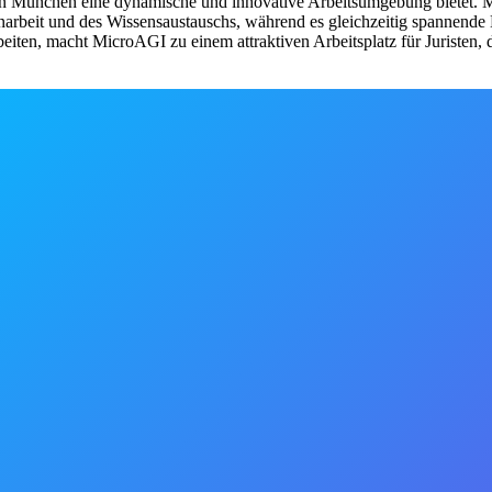
 in München eine dynamische und innovative Arbeitsumgebung bietet. M
beit und des Wissensaustauschs, während es gleichzeitig spannende He
eiten, macht MicroAGI zu einem attraktiven Arbeitsplatz für Juristen, 