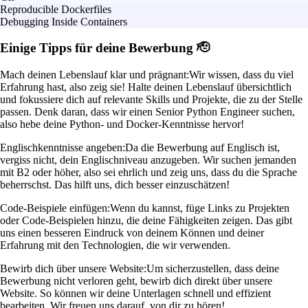
Reproducible Dockerfiles
Debugging Inside Containers
Einige Tipps für deine Bewerbung 🫡
Mach deinen Lebenslauf klar und prägnant:
Wir wissen, dass du viel
Erfahrung hast, also zeig sie! Halte deinen Lebenslauf übersichtlich
und fokussiere dich auf relevante Skills und Projekte, die zu der Stelle
passen. Denk daran, dass wir einen Senior Python Engineer suchen,
also hebe deine Python- und Docker-Kenntnisse hervor!
Englischkenntnisse angeben:
Da die Bewerbung auf Englisch ist,
vergiss nicht, dein Englischniveau anzugeben. Wir suchen jemanden
mit B2 oder höher, also sei ehrlich und zeig uns, dass du die Sprache
beherrschst. Das hilft uns, dich besser einzuschätzen!
Code-Beispiele einfügen:
Wenn du kannst, füge Links zu Projekten
oder Code-Beispielen hinzu, die deine Fähigkeiten zeigen. Das gibt
uns einen besseren Eindruck von deinem Können und deiner
Erfahrung mit den Technologien, die wir verwenden.
Bewirb dich über unsere Website:
Um sicherzustellen, dass deine
Bewerbung nicht verloren geht, bewirb dich direkt über unsere
Website. So können wir deine Unterlagen schnell und effizient
bearbeiten. Wir freuen uns darauf, von dir zu hören!