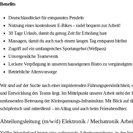
Benefits
Deutschlandticket für entspanntes Pendeln
Nutzung eines kostenlosen E-Bikes – radel bequem zur Arbeit!
30 Tage Urlaub, damit du genug Zeit für Erholung hast
Massagen, damit du auch nach einem langen Tag entspannt bleibst
Zugriff auf ein umfangreiches Sportangebot (Wellpass)
Unvergessliche Teamevents
Leckere Verpflegung in unserem hauseigenen Bistro zu vergünstigten
Betriebliche Altersvorsorge
Wir sind auf der Suche nach einer inspirierenden Führungspersönlichkeit, 
und Entwicklung des Teams liegt. Im Mittelpunkt unserer Arbeit steht d
umfassenden Betreuung der Kleinspannungs-Infrastruktur. Mit Blick auf die
schöpferisch und mitreißend – im Alltag und auch beim Feierabendbier.
Abteilungsleitung (m/w/d) Elektronik / Mechatronik Ar
Yullbe Wunderland bietet eine aufregende Arbeitsumgebung, in der Inn