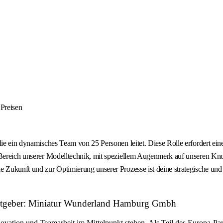
 Preisen
die ein dynamisches Team von 25 Personen leitet. Diese Rolle erfordert ei
er Bereich unserer Modelltechnik, mit speziellem Augenmerk auf unseren 
 Zukunft und zur Optimierung unserer Prozesse ist deine strategische und o
beitgeber: Miniatur Wunderland Hamburg Gmbh
ovation und Teamarbeit im Mittelpunkt stehen. Als Teil des Europa-Pa