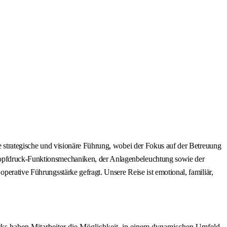
ne strategische und visionäre Führung, wobei der Fokus auf der Betreuung
Knopfdruck-Funktionsmechaniken, der Anlagenbeleuchtung sowie der
perative Führungsstärke gefragt. Unsere Reise ist emotional, familiär,
rks haben Mitarbeiter die Möglichkeit, in einem dynamischen Umfeld