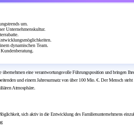
tungstrends um.
ner Unternehmenskultur.
errabatte.
 Entwicklungsmöglichkeiten.
 einem dynamischen Team.
r Kundenberatung.
e übernehmen eine verantwortungsvolle Führungsposition und bringen Ihre
tarbeitenden und einem Jahresumsatz von über 100 Mio. €. Der Mensch ste
miliären Atmosphäre.
Möglichkeit, sich aktiv in die Entwicklung des Familienunternehmens einz
ng