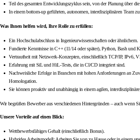
Teil des gesamten Entwicklungszyklus sein, von der Planung über die
In einem bottom-up geführten, autonomen, interdisziplinären Team zu
Was Ihnen helfen wird, Ihre Rolle zu erfüllen:
Ein Hochschulabschluss in Ingenieurwissenschaften oder ähnlichem.
Fundierte Kenntnisse in C++ (11/14 oder später), Python, Bash u
Vertrautheit mit Netzwerk-Konzepten, einschließlich TCP/IP, IPv
Erfahrung mit SiL und HiL-Tests, die in CI/CD integriert sind.
Nachweisliche Erfolge in Branchen mit hohen Anforderungen an Zuve
Homologation.
Sie können proaktiv und unabhängig in einem agilen, interdisziplinäre
Wir begrüßen Bewerber aus verschiedenen Hintergründen – auch wenn Sie n
Unsere Vorteile auf einen Blick:
Wettbewerbsfähiges Gehalt (einschließlich Bonus).
Hybrides Arbeitsmodell: Arbeiten Sie von zu Hause oder in einem unse