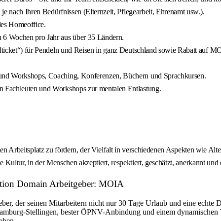
 je nach Ihren Bedürfnissen (Elternzeit, Pflegearbeit, Ehrenamt usw.).
des Homeoffice.
u 6 Wochen pro Jahr aus über 35 Ländern.
andticket“) für Pendeln und Reisen in ganz Deutschland sowie Rabatt auf M
n und Workshops, Coaching, Konferenzen, Büchern und Sprachkursen.
en Fachleuten und Workshops zur mentalen Entlastung.
nen Arbeitsplatz zu fördern, der Vielfalt in verschiedenen Aspekten wie Alte
e Kultur, in der Menschen akzeptiert, respektiert, geschätzt, anerkannt un
dation Domain Arbeitgeber: MOIA
 der seinen Mitarbeitern nicht nur 30 Tage Urlaub und eine echte Du-
 Hamburg-Stellingen, bester ÖPNV-Anbindung und einem dynamischen Te
ehen.