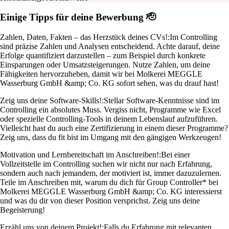
Einige Tipps für deine Bewerbung 🫡
Zahlen, Daten, Fakten – das Herzstück deines CVs!:
Im Controlling
sind präzise Zahlen und Analysen entscheidend. Achte darauf, deine
Erfolge quantifiziert darzustellen – zum Beispiel durch konkrete
Einsparungen oder Umsatzsteigerungen. Nutze Zahlen, um deine
Fähigkeiten hervorzuheben, damit wir bei Molkerei MEGGLE
Wasserburg GmbH &amp; Co. KG sofort sehen, was du drauf hast!
Zeig uns deine Software-Skills!:
Stellar Software-Kenntnisse sind im
Controlling ein absolutes Muss. Vergiss nicht, Programme wie Excel
oder spezielle Controlling-Tools in deinem Lebenslauf aufzuführen.
Vielleicht hast du auch eine Zertifizierung in einem dieser Programme?
Zeig uns, dass du fit bist im Umgang mit den gängigen Werkzeugen!
Motivation und Lernbereitschaft im Anschreiben!:
Bei einer
Vollzeitstelle im Controlling suchen wir nicht nur nach Erfahrung,
sondern auch nach jemandem, der motiviert ist, immer dazuzulernen.
Teile im Anschreiben mit, warum du dich für Group Controller* bei
Molkerei MEGGLE Wasserburg GmbH &amp; Co. KG interessierst
und was du dir von dieser Position versprichst. Zeig uns deine
Begeisterung!
Erzähl uns von deinem Projekt!:
Falls du Erfahrung mit relevanten