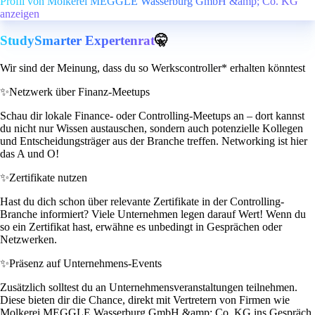
Profil von Molkerei MEGGLE Wasserburg GmbH &amp; Co. KG
anzeigen
StudySmarter Expertenrat
🤫
Wir sind der Meinung, dass du so Werkscontroller* erhalten könntest
✨
Netzwerk über Finanz-Meetups
Schau dir lokale Finance- oder Controlling-Meetups an – dort kannst
du nicht nur Wissen austauschen, sondern auch potenzielle Kollegen
und Entscheidungsträger aus der Branche treffen. Networking ist hier
das A und O!
✨
Zertifikate nutzen
Hast du dich schon über relevante Zertifikate in der Controlling-
Branche informiert? Viele Unternehmen legen darauf Wert! Wenn du
so ein Zertifikat hast, erwähne es unbedingt in Gesprächen oder
Netzwerken.
✨
Präsenz auf Unternehmens-Events
Zusätzlich solltest du an Unternehmensveranstaltungen teilnehmen.
Diese bieten dir die Chance, direkt mit Vertretern von Firmen wie
Molkerei MEGGLE Wasserburg GmbH &amp; Co. KG ins Gespräch