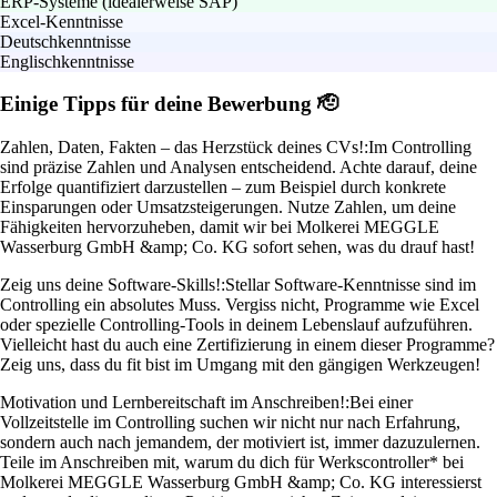
ERP-Systeme (idealerweise SAP)
Excel-Kenntnisse
Deutschkenntnisse
Englischkenntnisse
Einige Tipps für deine Bewerbung 🫡
Zahlen, Daten, Fakten – das Herzstück deines CVs!:
Im Controlling
sind präzise Zahlen und Analysen entscheidend. Achte darauf, deine
Erfolge quantifiziert darzustellen – zum Beispiel durch konkrete
Einsparungen oder Umsatzsteigerungen. Nutze Zahlen, um deine
Fähigkeiten hervorzuheben, damit wir bei Molkerei MEGGLE
Wasserburg GmbH &amp; Co. KG sofort sehen, was du drauf hast!
Zeig uns deine Software-Skills!:
Stellar Software-Kenntnisse sind im
Controlling ein absolutes Muss. Vergiss nicht, Programme wie Excel
oder spezielle Controlling-Tools in deinem Lebenslauf aufzuführen.
Vielleicht hast du auch eine Zertifizierung in einem dieser Programme?
Zeig uns, dass du fit bist im Umgang mit den gängigen Werkzeugen!
Motivation und Lernbereitschaft im Anschreiben!:
Bei einer
Vollzeitstelle im Controlling suchen wir nicht nur nach Erfahrung,
sondern auch nach jemandem, der motiviert ist, immer dazuzulernen.
Teile im Anschreiben mit, warum du dich für Werkscontroller* bei
Molkerei MEGGLE Wasserburg GmbH &amp; Co. KG interessierst