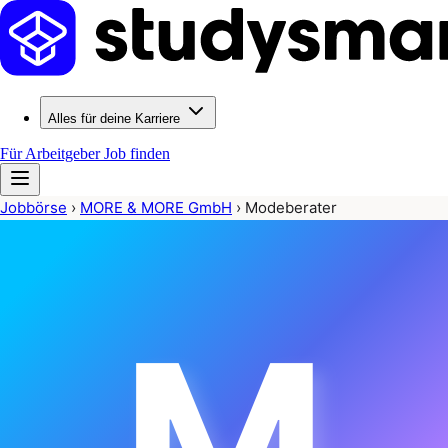
Alles für deine Karriere
Für Arbeitgeber
Job finden
Jobbörse
›
MORE & MORE GmbH
›
Modeberater
M