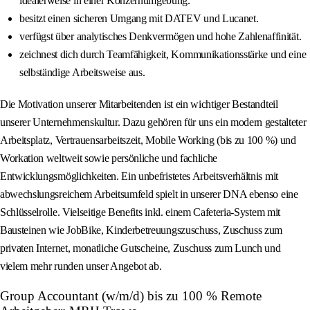
idealerweise in einer Konzernumgebung.
besitzt einen sicheren Umgang mit DATEV und Lucanet.
verfügst über analytisches Denkvermögen und hohe Zahlenaffinität.
zeichnest dich durch Teamfähigkeit, Kommunikationsstärke und eine
selbständige Arbeitsweise aus.
Die Motivation unserer Mitarbeitenden ist ein wichtiger Bestandteil
unserer Unternehmenskultur. Dazu gehören für uns ein modern gestalteter
Arbeitsplatz, Vertrauensarbeitszeit, Mobile Working (bis zu 100 %) und
Workation weltweit sowie persönliche und fachliche
Entwicklungsmöglichkeiten. Ein unbefristetes Arbeitsverhältnis mit
abwechslungsreichem Arbeitsumfeld spielt in unserer DNA ebenso eine
Schlüsselrolle. Vielseitige Benefits inkl. einem Cafeteria‑System mit
Bausteinen wie JobBike, Kinderbetreuungszuschuss, Zuschuss zum
privaten Internet, monatliche Gutscheine, Zuschuss zum Lunch und
vielem mehr runden unser Angebot ab.
Group Accountant (w/m/d) bis zu 100 % Remote