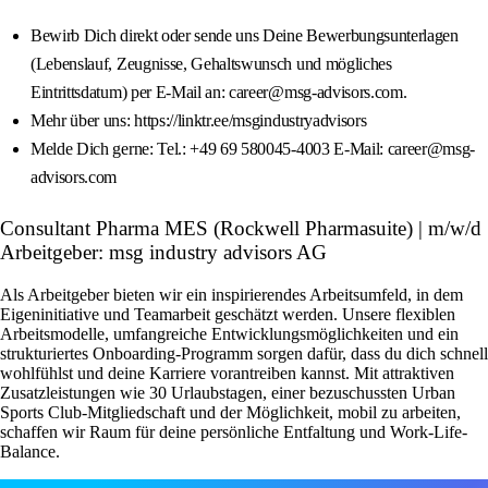
Bewirb Dich direkt oder sende uns Deine Bewerbungsunterlagen
(Lebenslauf, Zeugnisse, Gehaltswunsch und mögliches
Eintrittsdatum) per E-Mail an: career@msg-advisors.com.
Mehr über uns: https://linktr.ee/msgindustryadvisors
Melde Dich gerne: Tel.: +49 69 580045-4003 E-Mail: career@msg-
advisors.com
Consultant Pharma MES (Rockwell Pharmasuite) | m/w/d
Arbeitgeber: msg industry advisors AG
Als Arbeitgeber bieten wir ein inspirierendes Arbeitsumfeld, in dem
Eigeninitiative und Teamarbeit geschätzt werden. Unsere flexiblen
Arbeitsmodelle, umfangreiche Entwicklungsmöglichkeiten und ein
strukturiertes Onboarding-Programm sorgen dafür, dass du dich schnell
wohlfühlst und deine Karriere vorantreiben kannst. Mit attraktiven
Zusatzleistungen wie 30 Urlaubstagen, einer bezuschussten Urban
Sports Club-Mitgliedschaft und der Möglichkeit, mobil zu arbeiten,
schaffen wir Raum für deine persönliche Entfaltung und Work-Life-
Balance.