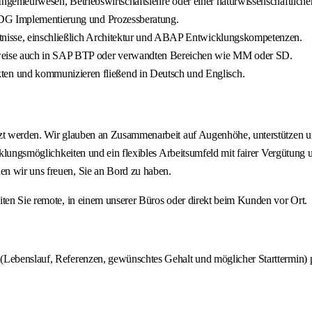
 Ingenieurwesen, Betriebswirtschaftslehre oder einer naturwissenschaftliche
MDG Implementierung und Prozessberatung.
tnisse, einschließlich Architektur und ABAP Entwicklungskompetenzen.
weise auch in SAP BTP oder verwandten Bereichen wie MM oder SD.
n und kommunizieren fließend in Deutsch und Englisch.
tzt werden. Wir glauben an Zusammenarbeit auf Augenhöhe, unterstützen u
cklungsmöglichkeiten und ein flexibles Arbeitsumfeld mit fairer Vergütung 
n wir uns freuen, Sie an Bord zu haben.
iten Sie remote, in einem unserer Büros oder direkt beim Kunden vor Ort.
 (Lebenslauf, Referenzen, gewünschtes Gehalt und möglicher Starttermin)