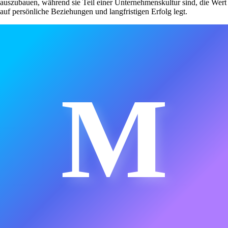
auszubauen, während sie Teil einer Unternehmenskultur sind, die Wert
auf persönliche Beziehungen und langfristigen Erfolg legt.
M