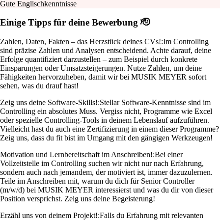
Gute Englischkenntnisse
Einige Tipps für deine Bewerbung 🫡
Zahlen, Daten, Fakten – das Herzstück deines CVs!:
Im Controlling
sind präzise Zahlen und Analysen entscheidend. Achte darauf, deine
Erfolge quantifiziert darzustellen – zum Beispiel durch konkrete
Einsparungen oder Umsatzsteigerungen. Nutze Zahlen, um deine
Fähigkeiten hervorzuheben, damit wir bei MUSIK MEYER sofort
sehen, was du drauf hast!
Zeig uns deine Software-Skills!:
Stellar Software-Kenntnisse sind im
Controlling ein absolutes Muss. Vergiss nicht, Programme wie Excel
oder spezielle Controlling-Tools in deinem Lebenslauf aufzuführen.
Vielleicht hast du auch eine Zertifizierung in einem dieser Programme?
Zeig uns, dass du fit bist im Umgang mit den gängigen Werkzeugen!
Motivation und Lernbereitschaft im Anschreiben!:
Bei einer
Vollzeitstelle im Controlling suchen wir nicht nur nach Erfahrung,
sondern auch nach jemandem, der motiviert ist, immer dazuzulernen.
Teile im Anschreiben mit, warum du dich für Senior Controller
(m/w/d) bei MUSIK MEYER interessierst und was du dir von dieser
Position versprichst. Zeig uns deine Begeisterung!
Erzähl uns von deinem Projekt!:
Falls du Erfahrung mit relevanten