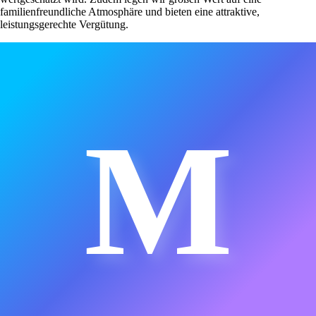
familienfreundliche Atmosphäre und bieten eine attraktive,
leistungsgerechte Vergütung.
M