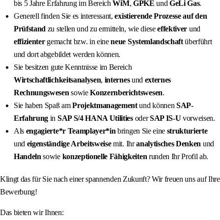
bis 5 Jahre Erfahrung im Bereich
WiM
,
GPKE
und
GeLi Gas
.
Generell finden Sie es interessant,
existierende Prozesse auf den
Prüfstand
zu stellen und zu ermitteln, wie diese
effektiver
und
effizienter
gemacht bzw. in eine
neue Systemlandschaft
überführt
und dort abgebildet werden können.
Sie besitzen gute Kenntnisse im Bereich
Wirtschaftlichkeitsanalysen
,
internes
und
externes
Rechnungswesen
sowie
Konzernberichtswesen
.
Sie haben Spaß am
Projektmanagement
und können
SAP-
Erfahrung
in
SAP S/4 HANA Utilities
oder
SAP IS-U
vorweisen.
Als
engagierte*r Teamplayer*in
bringen Sie eine
strukturierte
und
eigenständige Arbeitsweise
mit. Ihr
analytisches Denken
und
Handeln
sowie
konzeptionelle Fähigkeiten
runden Ihr Profil ab.
Klingt das für Sie nach einer spannenden Zukunft? Wir freuen uns auf Ihre
Bewerbung!
Das bieten wir Ihnen: