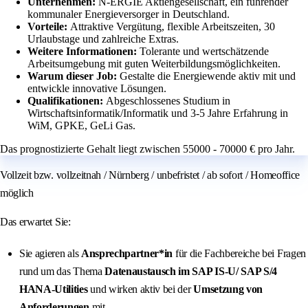
Unternehmen:
N-ERGIE Aktiengesellschaft, ein führender
kommunaler Energieversorger in Deutschland.
Vorteile:
Attraktive Vergütung, flexible Arbeitszeiten, 30
Urlaubstage und zahlreiche Extras.
Weitere Informationen:
Tolerante und wertschätzende
Arbeitsumgebung mit guten Weiterbildungsmöglichkeiten.
Warum dieser Job:
Gestalte die Energiewende aktiv mit und
entwickle innovative Lösungen.
Qualifikationen:
Abgeschlossenes Studium in
Wirtschaftsinformatik/Informatik und 3-5 Jahre Erfahrung in
WiM, GPKE, GeLi Gas.
Das prognostizierte Gehalt liegt zwischen 55000 - 70000 € pro Jahr.
Vollzeit bzw. vollzeitnah / Nürnberg / unbefristet / ab sofort / Homeoffice
möglich
Das erwartet Sie:
Sie agieren als
Ansprechpartner*in
für die Fachbereiche bei Fragen
rund um das Thema
Datenaustausch im SAP IS-U/ SAP S/4
HANA-Utilities
und wirken aktiv bei der
Umsetzung von
Anforderungen
mit.