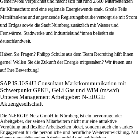
Gemeinwohl verpflichtet und macht sich mit rund 2.600 Mitarbeitenden
für Klimaschutz und eine regionale Energiewende stark. Große Teile
Mittelfrankens und angrenzende Regierungsbezirke versorgt sie mit Strom
und Erdgas sowie die Stadt Nürnberg zusätzlich mit Wasser und
Fernwärme. Stadtwerke und Industriekund*innen beliefert sie
deutschlandweit.
Haben Sie Fragen? Philipp Schulte aus dem Team Recruiting hilft Ihnen
gerne! Wollen Sie die Zukunft der Energie mitgestalten? Wir freuen uns
auf Ihre Bewerbung!
SAP IS-U/S4U Consultant Marktkommunikation mit
Schwerpunkt GPKE, GeLi Gas und WiM (m/w/d)
Unteres Management Arbeitgeber: N-ERGIE
Aktiengesellschaft
Die N-ERGIE Netz GmbH in Nürnberg ist ein hervorragender
Arbeitgeber, der seinen Mitarbeitern nicht nur eine attraktive
Vergütung und flexible Arbeitszeiten bietet, sondern auch ein starkes
Engagement für die persönliche und berufliche Weiterentwicklung. Mit
einem wertschätzenden Arbeitsumfeld und zahlreichen