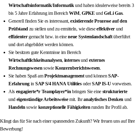
Wirtschaftsinformatik
/
Informatik
und haben idealerweise bereits 3
bis 5 Jahre Erfahrung im Bereich
WiM
,
GPKE
und
GeLi Gas
.
Generell finden Sie es interessant,
existierende Prozesse auf den
Prüfstand
zu stellen und zu ermitteln, wie diese
effektiver
und
effizienter
gemacht bzw. in eine
neue Systemlandschaft
überführt
und dort abgebildet werden können.
Sie besitzen gute Kenntnisse im Bereich
Wirtschaftlichkeitsanalysen
,
internes
und
externes
Rechnungswesen
sowie
Konzernberichtswesen
.
Sie haben Spaß am
Projektmanagement
und können
SAP-
Erfahrung
in
SAP S/4 HANA Utilities
oder
SAP IS-U
vorweisen.
Als
engagierte*r Teamplayer*in
bringen Sie eine
strukturierte
und
eigenständige Arbeitsweise
mit. Ihr
analytisches Denken
und
Handeln
sowie
konzeptionelle Fähigkeiten
runden Ihr Profil ab.
Klingt das für Sie nach einer spannenden Zukunft? Wir freuen uns auf Ihre
Bewerbung!