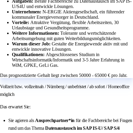
Aufgaben:
Berate Fachbereiche zu Datenaustausch im SAP IS-
U/S4U und entwickle Lösungen.
Unternehmen:
N-ERGIE Aktiengesellschaft, ein führender
kommunaler Energieversorger in Deutschland.
Vorteile:
Attraktive Vergütung, flexible Arbeitszeiten, 30
Urlaubstage und Gesundheitsprogramme.
Weitere Informationen:
Tolerante und wertschätzende
Arbeitsumgebung mit guten Weiterbildungsmöglichkeiten.
Warum dieser Job:
Gestalte die Energiewende aktiv mit und
entwickle innovative Lösungen.
Qualifikationen:
Abgeschlossenes Studium in
Wirtschaftsinformatik/Informatik und 3-5 Jahre Erfahrung in
WiM, GPKE, GeLi Gas.
Das prognostizierte Gehalt liegt zwischen 50000 - 65000 € pro Jahr.
Vollzeit bzw. vollzeitnah / Nürnberg / unbefristet / ab sofort / Homeoffice
möglich
Das erwartet Sie:
Sie agieren als
Ansprechpartner*in
für die Fachbereiche bei Fragen
rund um das Thema
Datenaustausch im SAP IS-U/ SAP S/4