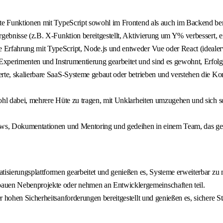
te Funktionen mit TypeScript sowohl im Frontend als auch im Backend bereit
gebnisse (z.B. X-Funktion bereitgestellt, Aktivierung um Y% verbessert, e
Erfahrung mit TypeScript, Node.js und entweder Vue oder React (idealerwe
perimenten und Instrumentierung gearbeitet und sind es gewohnt, Erfolgsme
erte, skalierbare SaaS-Systeme gebaut oder betrieben und verstehen die K
ohl dabei, mehrere Hüte zu tragen, mit Unklarheiten umzugehen und sich s
views, Dokumentationen und Mentoring und gedeihen in einem Team, das g
atisierungsplattformen gearbeitet und genießen es, Systeme erweiterbar zu
uen Nebenprojekte oder nehmen an Entwicklergemeinschaften teil.
 hohen Sicherheitsanforderungen bereitgestellt und genießen es, sichere St