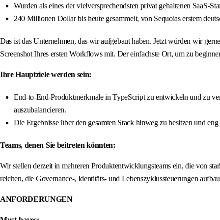
Wurden als eines der vielversprechendsten privat gehaltenen SaaS-Sta
240 Millionen Dollar bis heute gesammelt, von Sequoias erstem deutsc
Das ist das Unternehmen, das wir aufgebaut haben. Jetzt würden wir gerne 
Screenshot Ihres ersten Workflows mit. Der einfachste Ort, um zu beginne
Ihre Hauptziele werden sein:
End-to-End-Produktmerkmale in TypeScript zu entwickeln und zu vers
auszubalancieren.
Die Ergebnisse über den gesamten Stack hinweg zu besitzen und eng 
Teams, denen Sie beitreten könnten:
Wir stellen derzeit in mehreren Produktentwicklungsteams ein, die von sta
reichen, die Governance-, Identitäts- und Lebenszyklussteuerungen aufba
ANFORDERUNGEN
Must-haves: