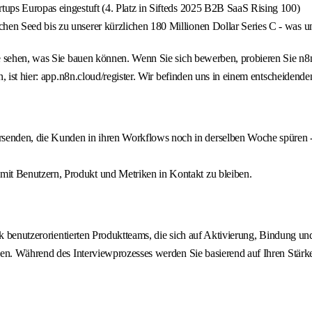
rtups Europas eingestuft (4. Platz in Sifteds 2025 B2B SaaS Rising 100)
hen Seed bis zu unserer kürzlichen 180 Millionen Dollar Series C - was u
sehen, was Sie bauen können. Wenn Sie sich bewerben, probieren Sie n8n au
n, ist hier: app.n8n.cloud/register. Wir befinden uns in einem entscheid
enden, die Kunden in ihren Workflows noch in derselben Woche spüren - 
mit Benutzern, Produkt und Metriken in Kontakt zu bleiben.
rk benutzerorientierten Produktteams, die sich auf Aktivierung, Bindung u
uen. Während des Interviewprozesses werden Sie basierend auf Ihren Stär