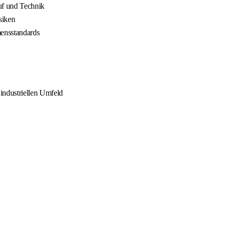
uf und Technik
siken
mensstandards
industriellen Umfeld