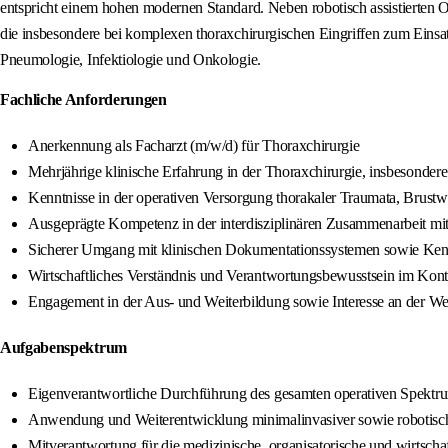
entspricht einem hohen modernen Standard. Neben robotisch assistierten
die insbesondere bei komplexen thoraxchirurgischen Eingriffen zum Einsa
Pneumologie, Infektiologie und Onkologie.
Fachliche Anforderungen
Anerkennung als Facharzt (m/w/d) für Thoraxchirurgie
Mehrjährige klinische Erfahrung in der Thoraxchirurgie, insbesonder
Kenntnisse in der operativen Versorgung thorakaler Traumata, Brustw
Ausgeprägte Kompetenz in der interdisziplinären Zusammenarbeit mit
Sicherer Umgang mit klinischen Dokumentationssystemen sowie Kennt
Wirtschaftliches Verständnis und Verantwortungsbewusstsein im Kon
Engagement in der Aus- und Weiterbildung sowie Interesse an der We
Aufgabenspektrum
Eigenverantwortliche Durchführung des gesamten operativen Spektrum
Anwendung und Weiterentwicklung minimalinvasiver sowie robotisch a
Mitverantwortung für die medizinische, organisatorische und wirtscha