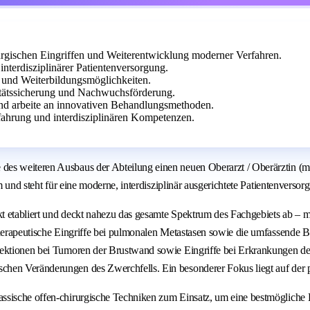
rgischen Eingriffen und Weiterentwicklung moderner Verfahren.
nterdisziplinärer Patientenversorgung.
 und Weiterbildungsmöglichkeiten.
itätssicherung und Nachwuchsförderung.
und arbeite an innovativen Behandlungsmethoden.
rfahrung und interdisziplinären Kompetenzen.
es weiteren Ausbaus der Abteilung einen neuen Oberarzt / Oberärztin (m/w
m und steht für eine moderne, interdisziplinär ausgerichtete Patientenversor
unkt etabliert und deckt nahezu das gesamte Spektrum des Fachgebiets ab
 therapeutische Eingriffe bei pulmonalen Metastasen sowie die umfassende
sektionen bei Tumoren der Brustwand sowie Eingriffe bei Erkrankungen de
hen Veränderungen des Zwerchfells. Ein besonderer Fokus liegt auf der p
sische offen-chirurgische Techniken zum Einsatz, um eine bestmögliche Be