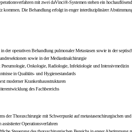
 Operationsverfahren mit zwei daVinci®-Systemen stehen ein hochauflösen
tz kommen. Die Behandlung erfolgt in enger interdisziplinärer Abstimmung
e in der operativen Behandlung pulmonaler Metastasen sowie in der septis
andresektionen sowie in der Mediastinalchirurgie
 Pneumologie, Onkologie, Radiologie, Infektiologie und Intensivmedizin
nisse in Qualitäts- und Hygienestandards
text moderner Krankenhausstrukturen
iterentwicklung des Fachbereichs
s der Thoraxchirurgie mit Schwerpunkt auf metastasenchirurgischen und 
ssistierter Operationsverfahren
ftliche Steuerung des thoraxchirurgischen Bereichs in enger Abstimmung mi