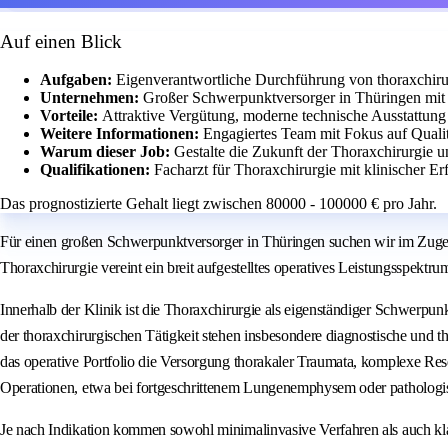
Auf einen Blick
Aufgaben:
Eigenverantwortliche Durchführung von thoraxchiru
Unternehmen:
Großer Schwerpunktversorger in Thüringen mit i
Vorteile:
Attraktive Vergütung, moderne technische Ausstattung
Weitere Informationen:
Engagiertes Team mit Fokus auf Qual
Warum dieser Job:
Gestalte die Zukunft der Thoraxchirurgie 
Qualifikationen:
Facharzt für Thoraxchirurgie mit klinischer E
Das prognostizierte Gehalt liegt zwischen 80000 - 100000 € pro Jahr.
Für einen großen Schwerpunktversorger in Thüringen suchen wir im Zuge d
Thoraxchirurgie vereint ein breit aufgestelltes operatives Leistungsspektru
Innerhalb der Klinik ist die Thoraxchirurgie als eigenständiger Schwerp
der thoraxchirurgischen Tätigkeit stehen insbesondere diagnostische und
das operative Portfolio die Versorgung thorakaler Traumata, komplexe Re
Operationen, etwa bei fortgeschrittenem Lungenemphysem oder pathologisc
Je nach Indikation kommen sowohl minimalinvasive Verfahren als auch klas