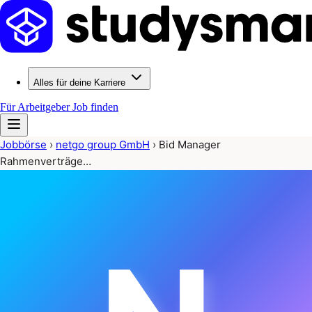
Alles für deine Karriere
Für Arbeitgeber
Job finden
Jobbörse
›
netgo group GmbH
›
Bid Manager
Rahmenverträge…