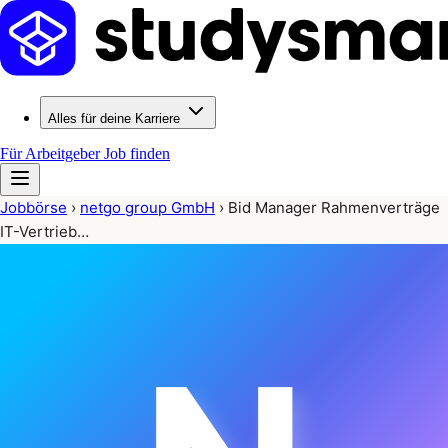
Alles für deine Karriere
Für Arbeitgeber
Job finden
Jobbörse
›
netgo group GmbH
›
Bid Manager Rahmenverträge
IT-Vertrieb…