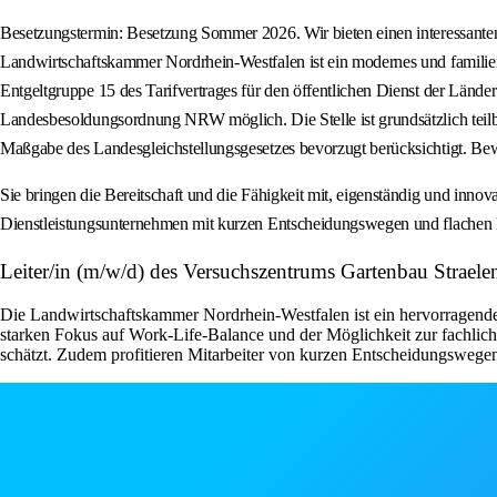
Besetzungstermin: Besetzung Sommer 2026. Wir bieten einen interessanten,
Landwirtschaftskammer Nordrhein-Westfalen ist ein modernes und familien
Entgeltgruppe 15 des Tarifvertrages für den öffentlichen Dienst der Lände
Landesbesoldungsordnung NRW möglich. Die Stelle ist grundsätzlich teilbar
Maßgabe des Landesgleichstellungsgesetzes bevorzugt berücksichtigt. Be
Sie bringen die Bereitschaft und die Fähigkeit mit, eigenständig und inno
Dienstleistungsunternehmen mit kurzen Entscheidungswegen und flachen 
Leiter/in (m/w/d) des Versuchszentrums Gartenbau Strael
Die Landwirtschaftskammer Nordrhein-Westfalen ist ein hervorragender 
starken Fokus auf Work-Life-Balance und der Möglichkeit zur fachlich
schätzt. Zudem profitieren Mitarbeiter von kurzen Entscheidungswege