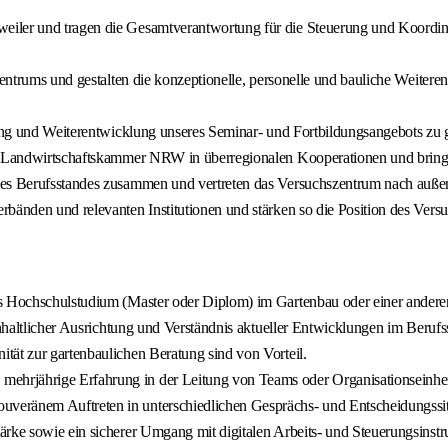
iler und tragen die Gesamtverantwortung für die Steuerung und Koordina
szentrums und gestalten die konzeptionelle, personelle und bauliche Weiter
nung und Weiterentwicklung unseres Seminar- und Fortbildungsangebots zu 
r Landwirtschaftskammer NRW in überregionalen Kooperationen und bringen
des Berufsstandes zusammen und vertreten das Versuchszentrum nach auße
bänden und relevanten Institutionen und stärken so die Position des Versu
hes Hochschulstudium (Master oder Diplom) im Gartenbau oder einer ande
inhaltlicher Ausrichtung und Verständnis aktueller Entwicklungen im Berufs
tät zur gartenbaulichen Beratung sind von Vorteil.
ehrjährige Erfahrung in der Leitung von Teams oder Organisationseinhei
veränem Auftreten in unterschiedlichen Gesprächs- und Entscheidungssit
ärke sowie ein sicherer Umgang mit digitalen Arbeits- und Steuerungsinst