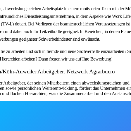
 abwechslungsreichen Arbeitsplatz in einem motivierten Team mit der Mögl
freundliches Dienstleistungsunternehmen, in dem Aspekte wie Work-Life-Ba
r (TV-L) dotiert. Bei Vorliegen der beamtenrechtlichen Voraussetzungen ist
 und daher auch für Teilzeitkräfte geeignet. In Bereichen, in denen Frauen
werbungen geeigneter Schwerbehinderter sind erwünscht.
vativ zu arbeiten und sich in fremde und neue Sachverhalte einzuarbeiten?
Hierarchien arbeiten? Dann freuen wir uns auf Ihre Bewerbung!
en/Köln-Auweiler Arbeitgeber: Netzwerk Agrarbuero
Arbeitgeber, der seinen Mitarbeitern einen abwechslungsreichen und in
en sowie persönlichen Weiterentwicklung, fördert das Unternehmen ein
n und flachen Hierarchien, was die Zusammenarbeit und den Austausch 