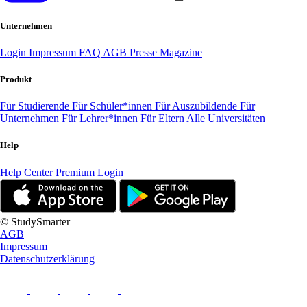
Unternehmen
Login
Impressum
FAQ
AGB
Presse
Magazine
Produkt
Für Studierende
Für Schüler*innen
Für Auszubildende
Für
Unternehmen
Für Lehrer*innen
Für Eltern
Alle Universitäten
Help
Help Center
Premium Login
© StudySmarter
AGB
Impressum
Datenschutzerklärung