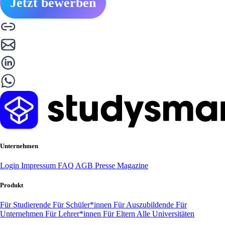
Jetzt bewerben
Unternehmen
Login
Impressum
FAQ
AGB
Presse
Magazine
Produkt
Für Studierende
Für Schüler*innen
Für Auszubildende
Für
Unternehmen
Für Lehrer*innen
Für Eltern
Alle Universitäten