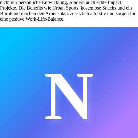
nicht nur persönliche Entwicklung, sondern auch echte Impact-
Projekte. Die Benefits wie Urban Sports, kostenlose Snacks und ein
Bürohund machen den Arbeitsplatz zusätzlich attraktiv und sorgen für
eine positive Work-Life-Balance.
N