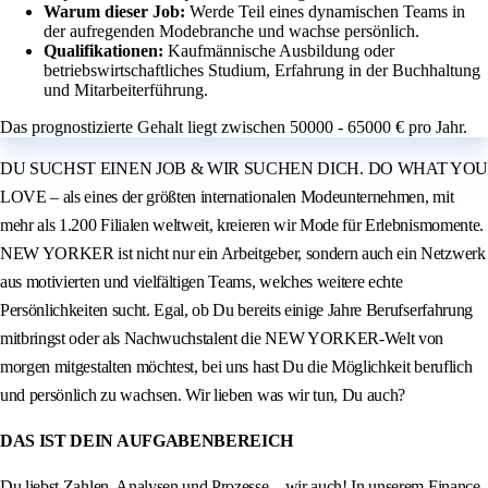
Warum dieser Job:
Werde Teil eines dynamischen Teams in
der aufregenden Modebranche und wachse persönlich.
Qualifikationen:
Kaufmännische Ausbildung oder
betriebswirtschaftliches Studium, Erfahrung in der Buchhaltung
und Mitarbeiterführung.
Das prognostizierte Gehalt liegt zwischen 50000 - 65000 € pro Jahr.
DU SUCHST EINEN JOB & WIR SUCHEN DICH. DO WHAT YOU
LOVE – als eines der größten internationalen Modeunternehmen, mit
mehr als 1.200 Filialen weltweit, kreieren wir Mode für Erlebnismomente.
NEW YORKER ist nicht nur ein Arbeitgeber, sondern auch ein Netzwerk
aus motivierten und vielfältigen Teams, welches weitere echte
Persönlichkeiten sucht. Egal, ob Du bereits einige Jahre Berufserfahrung
mitbringst oder als Nachwuchstalent die NEW YORKER-Welt von
morgen mitgestalten möchtest, bei uns hast Du die Möglichkeit beruflich
und persönlich zu wachsen. Wir lieben was wir tun, Du auch?
DAS IST DEIN AUFGABENBEREICH
Du liebst Zahlen, Analysen und Prozesse – wir auch! In unserem Finance-