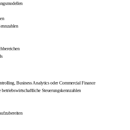
ungsmodellen
ien
Kennzahlen
chbereichen
ds
ntrolling, Business Analytics oder Commercial Finance
 betriebswirtschaftliche Steuerungskennzahlen
ufzubereiten