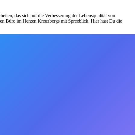
eiten, das sich auf die Verbesserung der Lebensqualität von
ven Büro im Herzen Kreuzbergs mit Spreeblick. Hier hast Du die