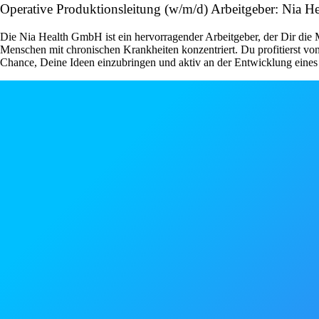
Operative Produktionsleitung (w/m/d) Arbeitgeber: Nia 
Die Nia Health GmbH ist ein hervorragender Arbeitgeber, der Dir die M
Menschen mit chronischen Krankheiten konzentriert. Du profitierst vo
Chance, Deine Ideen einzubringen und aktiv an der Entwicklung eines