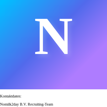
N
Kontaktdaten:
Nomilk2day B.V. Recruiting-Team