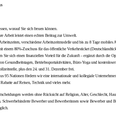
us
dessen, worauf Sie sich freuen können.
re Arbeit leistet einen echten Beitrag zur Umwelt.
 Arbeitszeiten, verschiedene Arbeitszeitmodelle und bis zu 8 Tage mobiles 
mit einem 80%-Zuschuss für das öffentliche Verkehrsticket (Deutschlandtic
n Sie sich einen finanziellen Vorteil für die Zukunft – ergänzt durch die O
 von Gesundheitstagen, Betriebssportaktivitäten, Büro-Yoga und kostenlose
lzeitstelle, plus den 24. und 31. Dezember frei.
s 95 Nationen fördern wir eine internationale und kollegiale Unternehmen
 Rabatte auf Reisen, Technik und vieles mehr.
sentscheidungen werden ohne Rücksicht auf Religion, Alter, Geschlecht, Ha
tzen. Schwerbehinderte Bewerber und Bewerberinnen sowie Bewerber und B
glich.