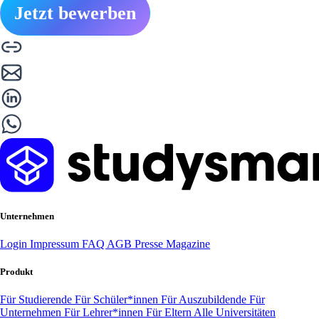
Jetzt bewerben
Unternehmen
Login
Impressum
FAQ
AGB
Presse
Magazine
Produkt
Für Studierende
Für Schüler*innen
Für Auszubildende
Für
Unternehmen
Für Lehrer*innen
Für Eltern
Alle Universitäten