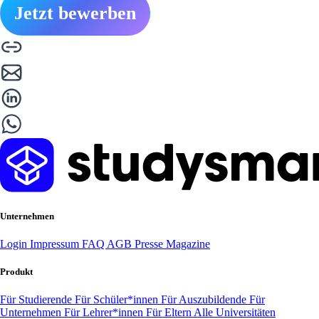
Jetzt bewerben
Unternehmen
Login
Impressum
FAQ
AGB
Presse
Magazine
Produkt
Für Studierende
Für Schüler*innen
Für Auszubildende
Für
Unternehmen
Für Lehrer*innen
Für Eltern
Alle Universitäten