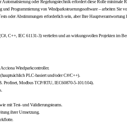
er Automatisierung oder Regelungstechnik erfordert diese Rolle minimale 
cklung und Programmierung von Windparksteuerungssoftware – arbeiten Sie 
ests oder Abstimmungen erforderlich sein, aber Ihre Hauptverantwortung l
 (C#, C++, IEC 61131-3) vertiefen und an wirkungsvollen Projekten im Be
Acciona Windparkcontroller.
 (hauptsächlich PLC-basiert und/oder C#/C++).
.B. Profinet, Modbus TCP/RTU, IEC60870-5-101/104).
s.
e mit Test- und Validierungsteams.
itung ihrer Umsetzung.
kflotte.