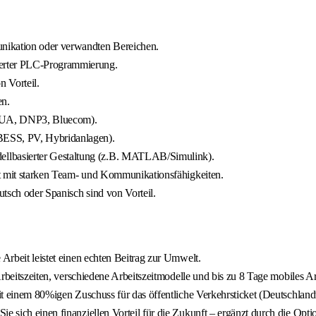
nikation oder verwandten Bereichen.
ierter PLC-Programmierung.
 Vorteil.
en.
PC UA, DNP3, Bluecom).
BESS, PV, Hybridanlagen).
llbasierter Gestaltung (z.B. MATLAB/Simulink).
ert mit starken Team- und Kommunikationsfähigkeiten.
tsch oder Spanisch sind von Vorteil.
 Arbeit leistet einen echten Beitrag zur Umwelt.
 Arbeitszeiten, verschiedene Arbeitszeitmodelle und bis zu 8 Tage mobiles 
mit einem 80%igen Zuschuss für das öffentliche Verkehrsticket (Deutschland
e sich einen finanziellen Vorteil für die Zukunft – ergänzt durch die Opti