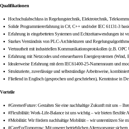
Qualifikationen
Hochschulabschluss in Regelungstechnik, Elektrotechnik, Telekommu
Solide Programmiererfahrung in C#, C++ und/oder IEC 61131-3 bas
Erfahrung in eingebetteten Systemen und Echtzeitanwendungen ist von
Starkes Verständnis von PLC-Architekturen und Regelungsalgorithm
Vertrautheit mit industriellen Kommunikationsprotokollen (z.B. O
Erfahrung mit Netzcodes und erneuerbaren Energiesystemen (Wind, 
Idealerweise Erfahrung mit dem IEC61400-25-Namensraum und mode
Strukturierte, zuverlässige und selbstständige Arbeitsweise, kombini
Fließend in Englisch (gesprochen und geschrieben), Kenntnisse in Deu
Vorteile
#GreenerFuture: Gestalten Sie eine nachhaltige Zukunft mit uns – Ihre
#Flexibilität: Work-Life-Balance ist uns wichtig – wir bieten flexible
#Mobilität: Wir fördern nachhaltige Mobilität – wir unterstützen Sie 
#CareForTomorrow: Mit unserer betrieblichen Altersvorsorge sichern Si