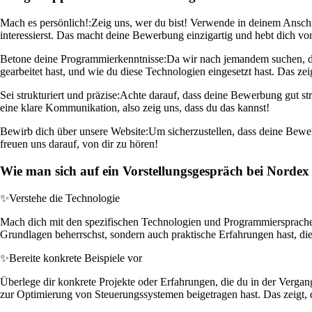
Mach es persönlich!:
Zeig uns, wer du bist! Verwende in deinem Anschr
interessierst. Das macht deine Bewerbung einzigartig und hebt dich vo
Betone deine Programmierkenntnisse:
Da wir nach jemandem suchen, de
gearbeitet hast, und wie du diese Technologien eingesetzt hast. Das zeig
Sei strukturiert und präzise:
Achte darauf, dass deine Bewerbung gut str
eine klare Kommunikation, also zeig uns, dass du das kannst!
Bewirb dich über unsere Website:
Um sicherzustellen, dass deine Bewer
freuen uns darauf, von dir zu hören!
Wie man sich auf ein Vorstellungsgespräch bei Nordex 
✨
Verstehe die Technologie
Mach dich mit den spezifischen Technologien und Programmiersprachen
Grundlagen beherrschst, sondern auch praktische Erfahrungen hast, die
✨
Bereite konkrete Beispiele vor
Überlege dir konkrete Projekte oder Erfahrungen, die du in der Vergang
zur Optimierung von Steuerungssystemen beigetragen hast. Das zeigt, d