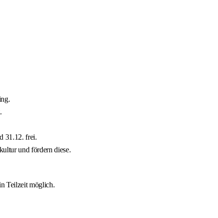
ing.
.
 31.12. frei.
ultur und fördern diese.
n Teilzeit möglich.