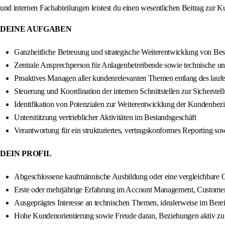
und internen Fachabteilungen leistest du einen wesentlichen Beitrag zur 
DEINE AUFGABEN
Ganzheitliche Betreuung und strategische Weiterentwicklung von Be
Zentrale Ansprechperson für Anlagenbetreibende sowie technische u
Proaktives Managen aller kundenrelevanten Themen entlang des lauf
Steuerung und Koordination der internen Schnittstellen zur Sicherste
Identifikation von Potenzialen zur Weiterentwicklung der Kundenbezi
Unterstützung vertrieblicher Aktivitäten im Bestandsgeschäft
Verantwortung für ein strukturiertes, vertragskonformes Reporting so
DEIN PROFIL
Abgeschlossene kaufmännische Ausbildung oder eine vergleichbare Q
Erste oder mehrjährige Erfahrung im Account Management, Custom
Ausgeprägtes Interesse an technischen Themen, idealerweise im Bere
Hohe Kundenorientierung sowie Freude daran, Beziehungen aktiv zu 