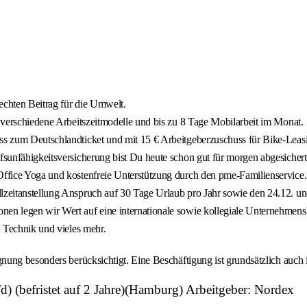
 echten Beitrag für die Umwelt.
, verschiedene Arbeitszeitmodelle und bis zu 8 Tage Mobilarbeit im Monat.
uss zum Deutschlandticket und mit 15 € Arbeitgeberzuschuss für Bike-Leas
ufsunfähigkeitsversicherung bist Du heute schon gut für morgen abgesichert
 Office Yoga und kostenfreie Unterstützung durch den pme-Familienservice.
lzeitanstellung Anspruch auf 30 Tage Urlaub pro Jahr sowie den 24.12. und
nen legen wir Wert auf eine internationale sowie kollegiale Unternehmensk
, Technik und vieles mehr.
ung besonders berücksichtigt. Eine Beschäftigung ist grundsätzlich auch i
 (befristet auf 2 Jahre)(Hamburg) Arbeitgeber: Nordex