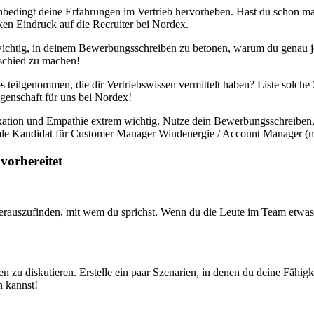
nbedingt deine Erfahrungen im Vertrieb hervorheben. Hast du schon ma
rken Eindruck auf die Recruiter bei Nordex.
es wichtig, in deinem Bewerbungsschreiben zu betonen, warum du genau je
erschied zu machen!
s teilgenommen, die dir Vertriebswissen vermittelt haben? Liste solche 
Eigenschaft für uns bei Nordex!
ikation und Empathie extrem wichtig. Nutze dein Bewerbungsschreibe
deale Kandidat für Customer Manager Windenergie / Account Manager (m/
vorbereitet
erauszufinden, mit wem du sprichst. Wenn du die Leute im Team etwas 
ken zu diskutieren. Erstelle ein paar Szenarien, in denen du deine Fähi
n kannst!