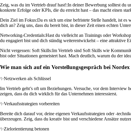
Zeig, was du im Vertrieb drauf hast!:
In deiner Bewerbung solltest du u
konkrete Erfolge oder KPIs, die du erreicht hast – das macht einen sta
Dein Ziel im Fokus:
Da es sich um eine befristete Stelle handelt, ist 
dich an? Zeig uns, dass du bereit bist, in dieser Zeit einen echten Unt
Networking-Credentials:
Hast du vielleicht an Trainings oder Workshop
du engagiert bist und dich ständig weiterentwickelst – eine attraktive 
Nicht vergessen: Soft Skills:
Im Vertrieb sind Soft Skills wie Kommun
bist oder Situationen gemeistert hast. Mach deutlich, warum du der i
Wie man sich auf ein Vorstellungsgespräch bei Nordex 
✨
Netzwerken als Schlüssel
Im Vertrieb geht’s oft um Beziehungen. Versuche, vor dem Interview h
zeigen, dass du dich wirklich für das Unternehmen interessierst.
✨
Verkaufsstrategien vorbereiten
Bereite dich darauf vor, deine eigenen Verkaufsstrategien oder -techni
überzeugen. Zeig, dass du kreativ bist und verschiedene Ansätze nutze
✨
Zielorientierung betonen