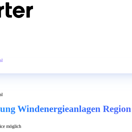
al
al
tung Windenergieanlagen Region
ce möglich