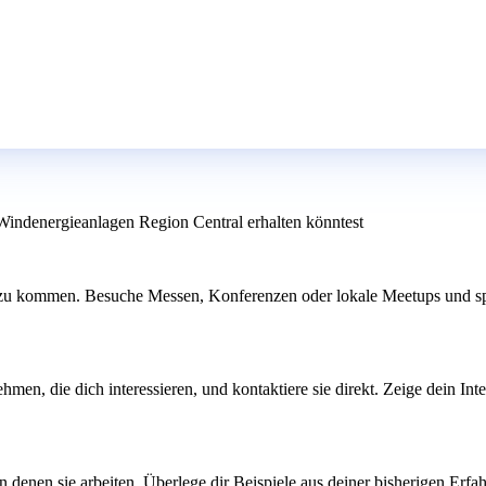
Windenergieanlagen Region Central erhalten könntest
 zu kommen. Besuche Messen, Konferenzen oder lokale Meetups und spr
men, die dich interessieren, und kontaktiere sie direkt. Zeige dein Int
n denen sie arbeiten. Überlege dir Beispiele aus deiner bisherigen Er