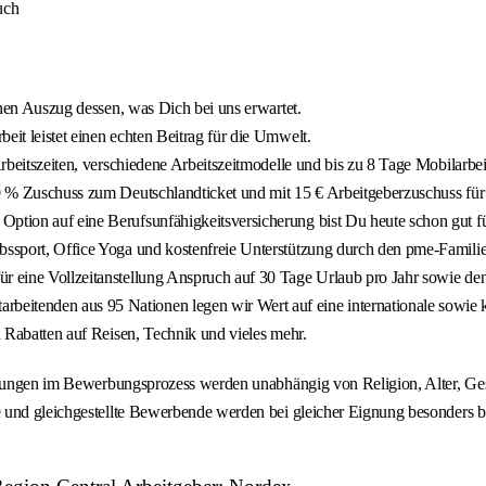
uch
einen Auszug dessen, was Dich bei uns erwartet.
eit leistet einen echten Beitrag für die Umwelt.
 Arbeitszeiten, verschiedene Arbeitszeitmodelle und bis zu 8 Tage Mobilarbe
 80 % Zuschuss zum Deutschlandticket und mit 15 € Arbeitgeberzuschuss für
Option auf eine Berufsunfähigkeitsversicherung bist Du heute schon gut f
ebssport, Office Yoga und kostenfreie Unterstützung durch den pme-Familie
r eine Vollzeitanstellung Anspruch auf 30 Tage Urlaub pro Jahr sowie den 
eitenden aus 95 Nationen legen wir Wert auf eine internationale sowie k
en Rabatten auf Reisen, Technik und vieles mehr.
idungen im Bewerbungsprozess werden unabhängig von Religion, Alter, Gesc
und gleichgestellte Bewerbende werden bei gleicher Eignung besonders berü