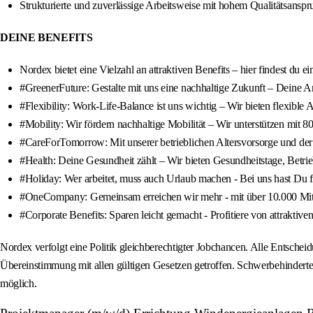
Strukturierte und zuverlässige Arbeitsweise mit hohem Qualitätsanspr
DEINE BENEFITS
Nordex bietet eine Vielzahl an attraktiven Benefits – hier findest du 
#GreenerFuture: Gestalte mit uns eine nachhaltige Zukunft – Deine Arb
#Flexibility: Work-Life-Balance ist uns wichtig – Wir bieten flexible
#Mobility: Wir fördern nachhaltige Mobilität – Wir unterstützen mit
#CareForTomorrow: Mit unserer betrieblichen Altersvorsorge und der 
#Health: Deine Gesundheit zählt – Wir bieten Gesundheitstage, Betri
#Holiday: Wer arbeitet, muss auch Urlaub machen - Bei uns hast Du fü
#OneCompany: Gemeinsam erreichen wir mehr - mit über 10.000 Mitarb
#Corporate Benefits: Sparen leicht gemacht - Profitiere von attraktiv
Nordex verfolgt eine Politik gleichberechtigter Jobchancen. Alle Entsche
Übereinstimmung mit allen gültigen Gesetzen getroffen. Schwerbehinderte 
möglich.