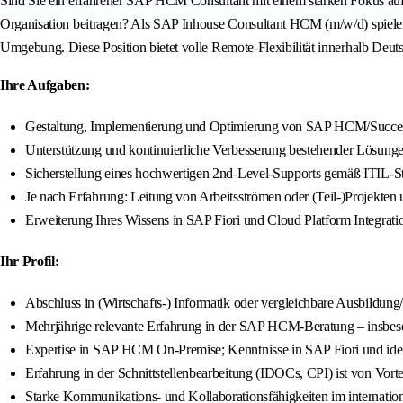
Sind Sie ein erfahrener SAP HCM Consultant mit einem starken Fokus auf
Organisation beitragen? Als SAP Inhouse Consultant HCM (m/w/d) spiele
Umgebung. Diese Position bietet volle Remote-Flexibilität innerhalb Deu
Ihre Aufgaben:
Gestaltung, Implementierung und Optimierung von SAP HCM/Success
Unterstützung und kontinuierliche Verbesserung bestehender Lösunge
Sicherstellung eines hochwertigen 2nd-Level-Supports gemäß ITIL-S
Je nach Erfahrung: Leitung von Arbeitsströmen oder (Teil-)Projekten
Erweiterung Ihres Wissens in SAP Fiori und Cloud Platform Integrati
Ihr Profil:
Abschluss in (Wirtschafts-) Informatik oder vergleichbare Ausbildung/
Mehrjährige relevante Erfahrung in der SAP HCM-Beratung – insbe
Expertise in SAP HCM On-Premise; Kenntnisse in SAP Fiori und ide
Erfahrung in der Schnittstellenbearbeitung (IDOCs, CPI) ist von Vorte
Starke Kommunikations- und Kollaborationsfähigkeiten im internatio