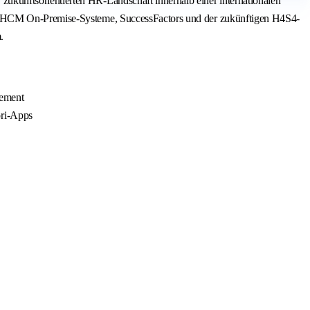
kunftsorientierten HR-Landschaft innerhalb einer internationalen
SAP HCM On-Premise-Systeme, SuccessFactors und der zukünftigen H4S4-
.
gement
ori-Apps