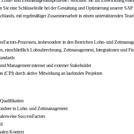
 Lohn- und Zeitmanagementprozesse? Möchten Sie zur Entwicklung einer zu
n Sie eine Schlüsselrolle bei der Gestaltung und Optimierung unserer 
tschlands, mit regelmäßiger Zusammenarbeit in einem unterstützenden Team
Factors-Prozessen, insbesondere in den Bereichen Lohn- und Zeitmana
n, einschließlich Lohnabrechnung, Zeitmanagement, Integrationen und Fi
tandards
 und Management interner und externer Stakeholder
on (CPI) durch aktive Mitwirkung an laufenden Projekten
Qualifikation
sondere in Lohn- und Zeitmanagement
alerweise SuccessFactors
il
nalen Kontext