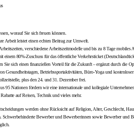
us
dessen, worauf Sie sich freuen können.
re Arbeit leistet einen echten Beitrag zur Umwelt.
 Arbeitszeiten, verschiedene Arbeitszeitmodelle und bis zu 8 Tage mobiles 
mit einem 80%-Zuschuss für das öffentliche Verkehrsticket (Deutschlandtic
n Sie sich einen finanziellen Vorteil für die Zukunft – ergänzt durch die O
 von Gesundheitstagen, Betriebssportaktivitäten, Büro-Yoga und kostenlose
lzeitstelle, plus den 24. und 31. Dezember frei.
s 95 Nationen fördern wir eine internationale und kollegiale Unternehmen
 Rabatte auf Reisen, Technik und vieles mehr.
sentscheidungen werden ohne Rücksicht auf Religion, Alter, Geschlecht, Ha
tzen. Schwerbehinderte Bewerber und Bewerberinnen sowie Bewerber und B
glich.