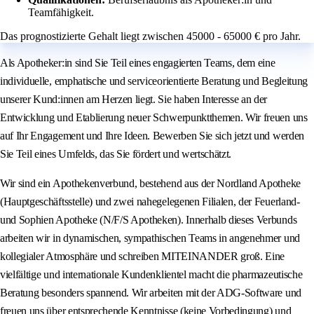
Teamfähigkeit.
Das prognostizierte Gehalt liegt zwischen 45000 - 65000 € pro Jahr.
Als Apotheker:in sind Sie Teil eines engagierten Teams, dem eine
individuelle, emphatische und serviceorientierte Beratung und Begleitung
unserer Kund:innen am Herzen liegt. Sie haben Interesse an der
Entwicklung und Etablierung neuer Schwerpunktthemen. Wir freuen uns
auf Ihr Engagement und Ihre Ideen. Bewerben Sie sich jetzt und werden
Sie Teil eines Umfelds, das Sie fördert und wertschätzt.
Wir sind ein Apothekenverbund, bestehend aus der Nordland Apotheke
(Hauptgeschäftsstelle) und zwei nahegelegenen Filialen, der Feuerland-
und Sophien Apotheke (N/F/S Apotheken). Innerhalb dieses Verbunds
arbeiten wir in dynamischen, sympathischen Teams in angenehmer und
kollegialer Atmosphäre und schreiben MITEINANDER groß. Eine
vielfältige und internationale Kundenklientel macht die pharmazeutische
Beratung besonders spannend. Wir arbeiten mit der ADG-Software und
freuen uns über entsprechende Kenntnisse (keine Vorbedingung) und