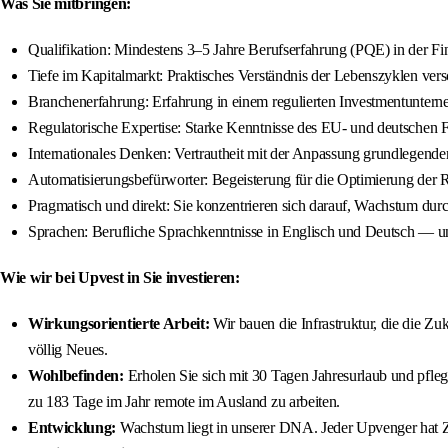
Was Sie mitbringen:
Qualifikation: Mindestens 3–5 Jahre Berufserfahrung (PQE) in der Fina
Tiefe im Kapitalmarkt: Praktisches Verständnis der Lebenszyklen ver
Branchenerfahrung: Erfahrung in einem regulierten Investmentuntern
Regulatorische Expertise: Starke Kenntnisse des EU- und deutschen
Internationales Denken: Vertrautheit mit der Anpassung grundlegend
Automatisierungsbefürworter: Begeisterung für die Optimierung der Re
Pragmatisch und direkt: Sie konzentrieren sich darauf, Wachstum d
Sprachen: Berufliche Sprachkenntnisse in Englisch und Deutsch — une
Wie wir bei Upvest in Sie investieren:
Wirkungsorientierte Arbeit:
Wir bauen die Infrastruktur, die die Zu
völlig Neues.
Wohlbefinden:
Erholen Sie sich mit 30 Tagen Jahresurlaub und pflege
zu 183 Tage im Jahr remote im Ausland zu arbeiten.
Entwicklung:
Wachstum liegt in unserer DNA. Jeder Upvenger hat Zu