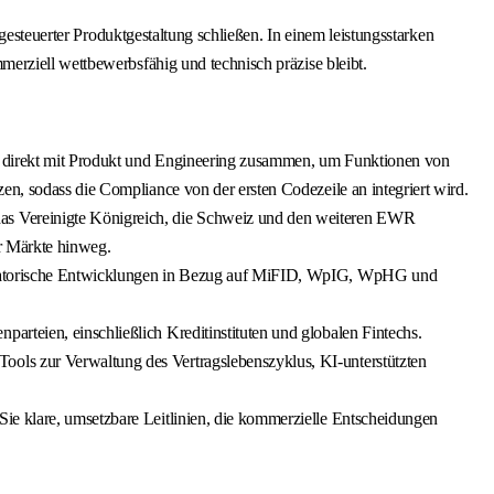
gesteuerter Produktgestaltung schließen. In einem leistungsstarken
erziell wettbewerbsfähig und technisch präzise bleibt.
Sie direkt mit Produkt und Engineering zusammen, um Funktionen von
en, sodass die Compliance von der ersten Codezeile an integriert wird.
das Vereinigte Königreich, die Schweiz und den weiteren EWR
er Märkte hinweg.
egulatorische Entwicklungen in Bezug auf MiFID, WpIG, WpHG und
arteien, einschließlich Kreditinstituten und globalen Fintechs.
ools zur Verwaltung des Vertragslebenszyklus, KI-unterstützten
Sie klare, umsetzbare Leitlinien, die kommerzielle Entscheidungen