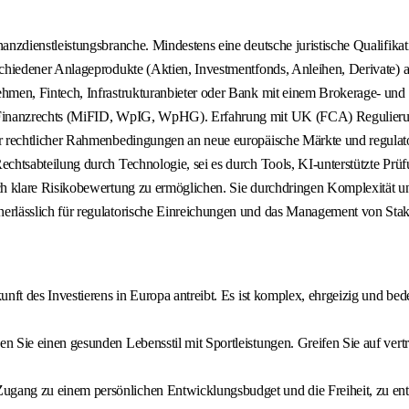
nzdienstleistungsbranche. Mindestens eine deutsche juristische Qualifikati
schiedener Anlageprodukte (Aktien, Investmentfonds, Anleihen, Derivate) a
ehmen, Fintech, Infrastrukturanbieter oder Bank mit einem Brokerage- un
 Finanzrechts (MiFID, WpIG, WpHG). Erfahrung mit UK (FCA) Regulierung
er rechtlicher Rahmenbedingungen an neue europäische Märkte und regulat
chtsabteilung durch Technologie, sei es durch Tools, KI-unterstützte Prüfu
urch klare Risikobewertung zu ermöglichen. Sie durchdringen Komplexitä
rlässlich für regulatorische Einreichungen und das Management von Stakeh
kunft des Investierens in Europa antreibt. Es ist komplex, ehrgeizig und b
n Sie einen gesunden Lebensstil mit Sportleistungen. Greifen Sie auf vertra
gang zu einem persönlichen Entwicklungsbudget und die Freiheit, zu ents