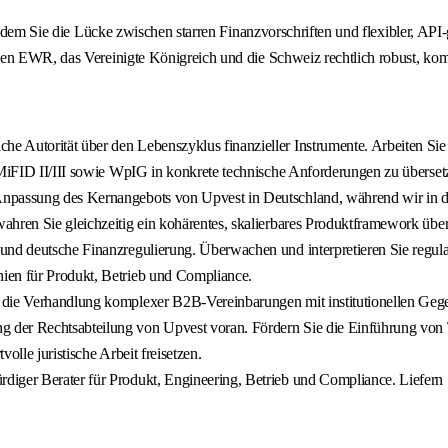
indem Sie die Lücke zwischen starren Finanzvorschriften und flexibler, API-
en EWR, das Vereinigte Königreich und die Schweiz rechtlich robust, komm
liche Autorität über den Lebenszyklus finanzieller Instrumente. Arbeiten 
 MiFID II/III sowie WpIG in konkrete technische Anforderungen zu übersetz
Anpassung des Kernangebots von Upvest in Deutschland, während wir in 
ahren Sie gleichzeitig ein kohärentes, skalierbares Produktframework üb
U- und deutsche Finanzregulierung. Überwachen und interpretieren Sie r
ien für Produkt, Betrieb und Compliance.
 die Verhandlung komplexer B2B-Vereinbarungen mit institutionellen Gegenp
g der Rechtsabteilung von Upvest voran. Fördern Sie die Einführung von T
olle juristische Arbeit freisetzen.
rdiger Berater für Produkt, Engineering, Betrieb und Compliance. Liefern 