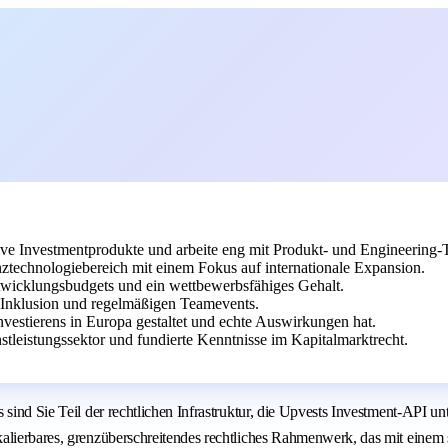
ive Investmentprodukte und arbeite eng mit Produkt- und Engineerin
technologiebereich mit einem Fokus auf internationale Expansion.
ntwicklungsbudgets und ein wettbewerbsfähiges Gehalt.
r Inklusion und regelmäßigen Teamevents.
Investierens in Europa gestaltet und echte Auswirkungen hat.
tleistungssektor und fundierte Kenntnisse im Kapitalmarktrecht.
ind Sie Teil der rechtlichen Infrastruktur, die Upvests Investment-API unte
alierbares, grenzüberschreitendes rechtliches Rahmenwerk, das mit einem s