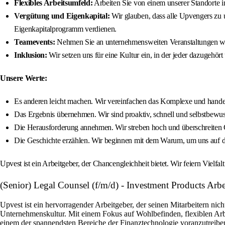
Flexibles Arbeitsumfeld:
Arbeiten Sie von einem unserer Standorte i
Vergütung und Eigenkapital:
Wir glauben, dass alle Upvengers zu 
Eigenkapitalprogramm verdienen.
Teamevents:
Nehmen Sie an unternehmensweiten Veranstaltungen wie U
Inklusion:
Wir setzen uns für eine Kultur ein, in der jeder dazugeh
Unsere Werte:
Es anderen leicht machen. Wir vereinfachen das Komplexe und handel
Das Ergebnis übernehmen. Wir sind proaktiv, schnell und selbstbewuss
Die Herausforderung annehmen. Wir streben hoch und überschreiten G
Die Geschichte erzählen. Wir beginnen mit dem Warum, um uns auf den
Upvest ist ein Arbeitgeber, der Chancengleichheit bietet. Wir feiern Vielfalt
(Senior) Legal Counsel (f/m/d) - Investment Products Arbe
Upvest ist ein hervorragender Arbeitgeber, der seinen Mitarbeitern ni
Unternehmenskultur. Mit einem Fokus auf Wohlbefinden, flexiblen Arbe
einem der spannendsten Bereiche der Finanztechnologie voranzutreiben