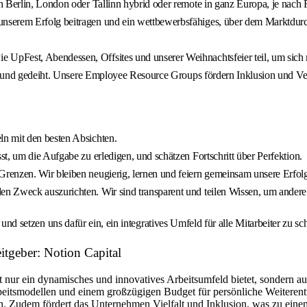
n Berlin, London oder Tallinn hybrid oder remote in ganz Europa, je nach 
unserem Erfolg beitragen und ein wettbewerbsfähiges, über dem Marktdurch
pFest, Abendessen, Offsites und unserer Weihnachtsfeier teil, um sich m
ört und gedeiht. Unsere Employee Resource Groups fördern Inklusion und V
n mit den besten Absichten.
t, um die Aufgabe zu erledigen, und schätzen Fortschritt über Perfektion.
renzen. Wir bleiben neugierig, lernen und feiern gemeinsam unsere Erfol
 Zweck auszurichten. Wir sind transparent und teilen Wissen, um andere 
 und setzen uns dafür ein, ein integratives Umfeld für alle Mitarbeiter zu sc
itgeber: Notion Capital
cht nur ein dynamisches und innovatives Arbeitsumfeld bietet, sondern
itsmodellen und einem großzügigen Budget für persönliche Weiterentwi
. Zudem fördert das Unternehmen Vielfalt und Inklusion, was zu einem