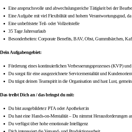
Eine anspruchsvolle und abwechslungsreiche Tätigkeit bei der Bearb
Eine Aufgabe mit viel Flexibilität und hohem Verantwortungsgrad, da
Eine unbefristete Teil- oder Vollzeitstelle
35 Tage Jahresurlaub
Besonderheiten: Corporate Benefits, BAV, Obst, Gummibärchen, Kaff
Dein Aufgabengebiet:
Förderung eines kontinuierlichen Verbesserungsprozesses (KVP) und
Du sorgst für eine ausgezeichnete Servicementalität und Kundenorien
Du trägst deinen Teamspirit in die Organisation und hast Lust, geme
Das treibt Dich an / das bringst du mit:
Du bist ausgebildete:r PTA oder Apotheker:in
Du hast eine Hands-on-Mentalität – Du nimmst Herausforderungen a
Du verfügst über hohe emotionale Intelligenz
Dich interessiert die Versand- und Produktionsarbeit