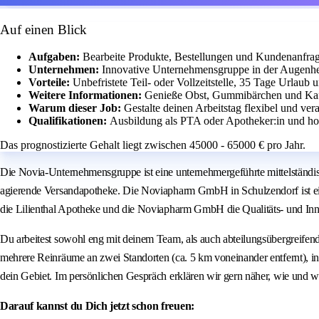
Auf einen Blick
Aufgaben:
Bearbeite Produkte, Bestellungen und Kundenanfra
Unternehmen:
Innovative Unternehmensgruppe in der Augenhe
Vorteile:
Unbefristete Teil- oder Vollzeitstelle, 35 Tage Urlaub 
Weitere Informationen:
Genieße Obst, Gummibärchen und Kaff
Warum dieser Job:
Gestalte deinen Arbeitstag flexibel und v
Qualifikationen:
Ausbildung als PTA oder Apotheker:in und hoh
Das prognostizierte Gehalt liegt zwischen 45000 - 65000 € pro Jahr.
Die Novia-Unternehmensgruppe ist eine unternehmergeführte mittelständi
agierende Versandapotheke. Die Noviapharm GmbH in Schulzendorf ist ei
die Lilienthal Apotheke und die Noviapharm GmbH die Qualitäts- und Inn
Du arbeitest sowohl eng mit deinem Team, als auch abteilungsübergreifen
mehrere Reinräume an zwei Standorten (ca. 5 km voneinander entfernt), in
dein Gebiet. Im persönlichen Gespräch erklären wir gern näher, wie und w
Darauf kannst du Dich jetzt schon freuen: