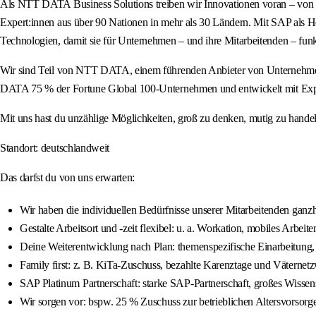
Als NTT DATA Business Solutions treiben wir Innovationen voran – von 
Expert:innen aus über 90 Nationen in mehr als 30 Ländern. Mit SAP als 
Technologien, damit sie für Unternehmen – und ihre Mitarbeitenden – funk
Wir sind Teil von NTT DATA, einem führenden Anbieter von Unternehmens
DATA 75 % der Fortune Global 100-Unternehmen und entwickelt mit Exper
Mit uns hast du unzählige Möglichkeiten, groß zu denken, mutig zu hande
Standort: deutschlandweit
Das darfst du von uns erwarten:
Wir haben die individuellen Bedürfnisse unserer Mitarbeitenden ganzh
Gestalte Arbeitsort und -zeit flexibel: u. a. Workation, mobiles Arbeit
Deine Weiterentwicklung nach Plan: themenspezifische Einarbeitung,
Family first: z. B. KiTa-Zuschuss, bezahlte Karenztage und Väternet
SAP Platinum Partnerschaft: starke SAP-Partnerschaft, großes Wiss
Wir sorgen vor: bspw. 25 % Zuschuss zur betrieblichen Altersvorsorg