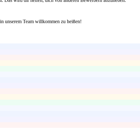
st. Das wird dir helfen, dich von anderen Bewerbern abzuheben.
ch in unserem Team willkommen zu heißen!