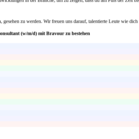
twicklungen in der Branche, um zu zeigen, dass du am Puls der Zeit bi
n, gesehen zu werden. Wir freuen uns darauf, talentierte Leute wie di
onsultant (w/m/d) mit Bravour zu bestehen