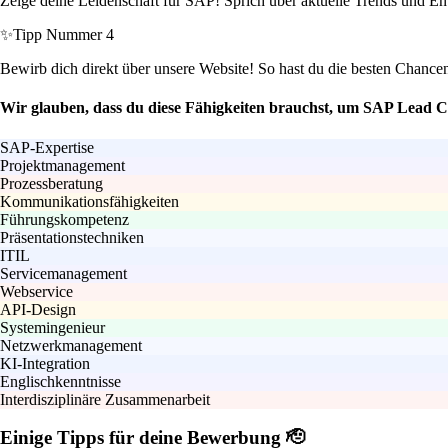
Zeige deine Leidenschaft für SAP! Sprich über aktuelle Trends und En
✨
Tipp Nummer 4
Bewirb dich direkt über unsere Website! So hast du die besten Chance
Wir glauben, dass du diese Fähigkeiten brauchst, um SAP Lead C
SAP-Expertise
Projektmanagement
Prozessberatung
Kommunikationsfähigkeiten
Führungskompetenz
Präsentationstechniken
ITIL
Servicemanagement
Webservice
API-Design
Systemingenieur
Netzwerkmanagement
KI-Integration
Englischkenntnisse
Interdisziplinäre Zusammenarbeit
Einige Tipps für deine Bewerbung 🫡