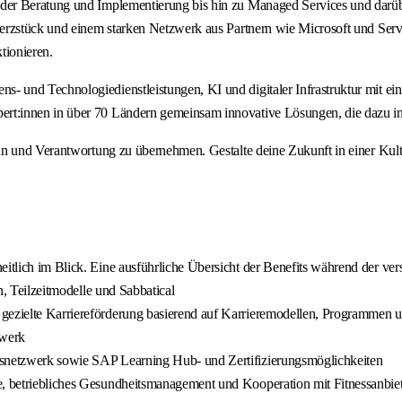
der Beratung und Implementierung bis hin zu Managed Services und darüb
Herzstück und einem starken Netzwerk aus Partnern wie Microsoft und Ser
tionieren.
- und Technologiedienstleistungen, KI und digitaler Infrastruktur mit 
t:innen in über 70 Ländern gemeinsam innovative Lösungen, die dazu ins
ln und Verantwortung zu übernehmen. Gestalte deine Zukunft in einer Kult
eitlich im Blick. Eine ausführliche Übersicht der Benefits während der ve
en, Teilzeitmodelle und Sabbatical
 gezielte Karriereförderung basierend auf Karrieremodellen, Programmen
zwerk
ensnetzwerk sowie SAP Learning Hub- und Zertifizierungsmöglichkeiten
e, betriebliches Gesundheitsmanagement und Kooperation mit Fitnessanbie