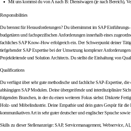
Mit uns kommst du von A nach B: Dienstwagen (je nach Bereich), Ver
Responsibilities
Du brennst für Herausforderungen? Du übernimmst im SAP Einführungs- od
budgetären und fachspezifischen Anforderungen innerhalb eines zugeordne
fachliches SAP Know-How erfolgreich ein. Der Schwerpunkt deiner Tätigke
tiefgehender SAP Expertise bei der Umsetzung komplexer Anforderungen in 
Projektleitende und Solution Architects. Du stellst die Einhaltung von Qu
Qualifications
Du verfügst über sehr gute methodische und fachliche SAP-Expertise, die d
abhängigen SAP Modulen. Deine übergreifende und interdisziplinäre Sich
folgenden Branchen, in der du einen weiteren Fokus siehst: Diskrete Ferti
Holz- und Möbelindustrie. Deine Empathie und dein gutes Gespür für die 
kommunikativen Art in sehr guter deutscher und englischer Sprache sowie 
Skills zu dieser Stellenanzeige: SAP, Servicemanagement, Webservice, 