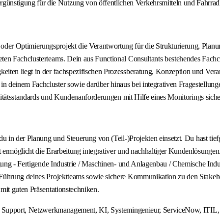
günstigung für die Nutzung von öffentlichen Verkehrsmitteln und Fahrra
er Optimierungsprojekt die Verantwortung für die Strukturierung, Planu
ten Fachclusterteams. Dein aus Functional Consultants bestehendes Fachc
iten liegt in der fachspezifischen Prozessberatung, Konzeption und Veran
deinem Fachcluster sowie darüber hinaus bei integrativen Fragestellungen
alitätsstandards und Kundenanforderungen mit Hilfe eines Monitorings siche
u in der Planung und Steuerung von (Teil-)Projekten einsetzt. Du hast tie
t ermöglicht die Erarbeitung integrativer und nachhaltiger Kundenlösung
gung - Fertigende Industrie / Maschinen- und Anlagenbau / Chemische Indust
Führung deines Projektteams sowie sichere Kommunikation zu den Stakehol
mit guten Präsentationstechniken.
AI, Support, Netzwerkmanagement, KI, Systemingenieur, ServiceNow, ITIL