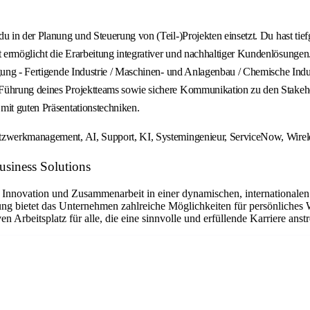
u in der Planung und Steuerung von (Teil-)Projekten einsetzt. Du hast tie
t ermöglicht die Erarbeitung integrativer und nachhaltiger Kundenlösung
gung - Fertigende Industrie / Maschinen- und Anlagenbau / Chemische Indust
Führung deines Projektteams sowie sichere Kommunikation zu den Stakehol
mit guten Präsentationstechniken.
etzwerkmanagement, AI, Support, KI, Systemingenieur, ServiceNow, Wirel
siness Solutions
Innovation und Zusammenarbeit in einer dynamischen, internationalen 
ng bietet das Unternehmen zahlreiche Möglichkeiten für persönliches 
rbeitsplatz für alle, die eine sinnvolle und erfüllende Karriere anst