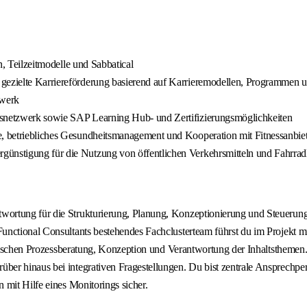
en, Teilzeitmodelle und Sabbatical
 gezielte Karriereförderung basierend auf Karrieremodellen, Programmen
zwerk
ensnetzwerk sowie SAP Learning Hub- und Zertifizierungsmöglichkeiten
e, betriebliches Gesundheitsmanagement und Kooperation mit Fitnessanbie
günstigung für die Nutzung von öffentlichen Verkehrsmitteln und Fahrra
ortung für die Strukturierung, Planung, Konzeptionierung und Steuerung
 Functional Consultants bestehendes Fachclusterteam führst du im Proje
ifischen Prozessberatung, Konzeption und Verantwortung der Inhaltsthemen.
r hinaus bei integrativen Fragestellungen. Du bist zentrale Ansprechperso
 mit Hilfe eines Monitorings sicher.