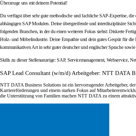
Überzeuge uns mit deinem Potential!
Du verfügst über sehr gute methodische und fachliche SAP-Expertise, die d
abhängigen SAP Modulen. Deine übergreifende und interdisziplinäre Sich
folgenden Branchen, in der du einen weiteren Fokus siehst: Diskrete Ferti
Holz- und Möbelindustrie. Deine Empathie und dein gutes Gespür für die 
kommunikativen Art in sehr guter deutscher und englischer Sprache sowie 
Skills zu dieser Stellenanzeige: SAP, Servicemanagement, Webservice, N
SAP Lead Consultant (w/m/d) Arbeitgeber: NTT DATA Bu
NTT DATA Business Solutions ist ein hervorragender Arbeitgeber, der 
Karriereförderungen und einem starken Fokus auf Mitarbeiterentwicklu
die Unterstützung von Familien machen NTT DATA zu einem attraktiven A