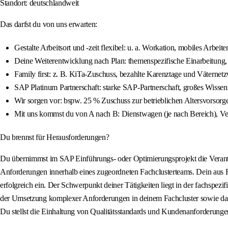
Standort: deutschlandweit
Das darfst du von uns erwarten:
Gestalte Arbeitsort und -zeit flexibel: u. a. Workation, mobiles Arbeit
Deine Weiterentwicklung nach Plan: themenspezifische Einarbeitung,
Family first: z. B. KiTa-Zuschuss, bezahlte Karenztage und Väternet
SAP Platinum Partnerschaft: starke SAP-Partnerschaft, großes Wiss
Wir sorgen vor: bspw. 25 % Zuschuss zur betrieblichen Altersvorsorg
Mit uns kommst du von A nach B: Dienstwagen (je nach Bereich), Ver
Du brennst für Herausforderungen?
Du übernimmst im SAP Einführungs- oder Optimierungsprojekt die Verantw
Anforderungen innerhalb eines zugeordneten Fachclusterteams. Dein aus
erfolgreich ein. Der Schwerpunkt deiner Tätigkeiten liegt in der fachspez
der Umsetzung komplexer Anforderungen in deinem Fachcluster sowie darübe
Du stellst die Einhaltung von Qualitätsstandards und Kundenanforderungen