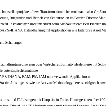
n Schnittstellenprojekten- bzw. Transformationen bei multinationalen Gro
rung, Integration und Betrieb von Schnittstellen im Bereich Discrete Man
ierst Testaktivitäten und unterstützt beim Ausbau unserer Best Practice In
n SAP S/4HANA Instandhaltung mit Applikationen wie Enterprise Asset M
 und Schulungen
Wirtschaftsingenieurswesen oder Wirtschaftsinformatik idealerweise mit 
e gute Englischkenntnisse
 in SAP S/4HANA, EAM, PM, IAM oder verwandte Applikationen
ractice‑Lösungen sowie die Activate Methodology bereits erfolgreich an
ess- und IT-Lösungen mit Hauptsitz in Tokio. Heute gestalten über 190.0
ices, Digital‑ und IT‑Modernisierung und Managed Services. An 11 Stando