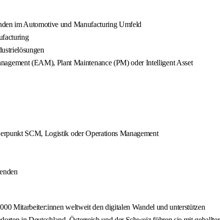
ßkunden im Automotive und Manufacturing Umfeld
ufacturing
dustrielösungen
anagement (EAM), Plant Maintenance (PM) oder Intelligent Asset
Schwerpunkt SCM, Logistik oder Operations Management
wenden
00 Mitarbeiter:innen weltweit den digitalen Wandel und unterstützen
rten in Deutschland, Österreich und der Schweiz führen sie mit geballter