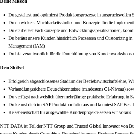
Deine Mission
Du gestaltest und optimierst Produktionsprozesse in anspruchsvolle
Du entwickelst Machbarkeitsstudien und Konzepte für die Implementie
Du erarbeitest Fachkonzepte und Entwicklungsspezifikationen, koordin
Du berätst unsere Kunden hinsichtlich Prozessen und Customizing i
Management (IAM)
Du bist verantwortlich für die Durchführung von Kundenworkshops
Dein Skillset
Erfolgreich abgeschlossenes Studium der Betriebswirtschaftslehre, 
Verhandlungssichere Deutschkenntnisse (mindestens C1‑Niveau) sowi
Du verfügst nachweislich über mehrjährige praktische Erfahrung
Du kennst dich im SAP Produktportfolio aus und konntest SAP Best P
Reisebereitschaft für ausgewählte Kundenprojekte setzen wir voraus
NTT DATA ist Teil der NTT Group und Trusted Global Innovator von Busin
unsere Kunden durch Consulting, Branchenlösungen, Business Process Serv