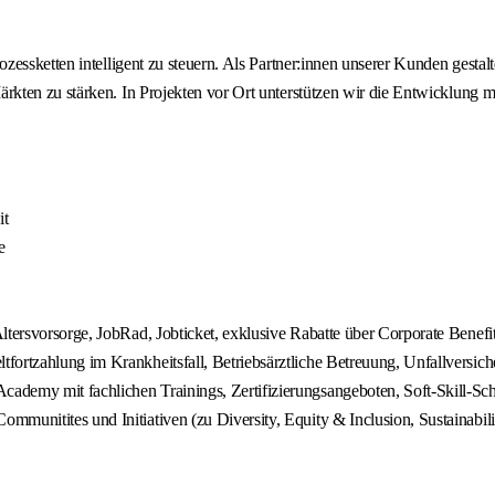
zessketten intelligent zu steuern. Als Partner:innen unserer Kunden gesta
kten zu stärken. In Projekten vor Ort unterstützen wir die Entwicklung m
it
e
ltersvorsorge, JobRad, Jobticket, exklusive Rabatte über Corporate Benefi
ortzahlung im Krankheitsfall, Betriebsärztliche Betreuung, Unfallversiche
cademy mit fachlichen Trainings, Zertifizierungsangeboten, Soft‑Skill‑
mmunitites und Initiativen (zu Diversity, Equity & Inclusion, Sustainab