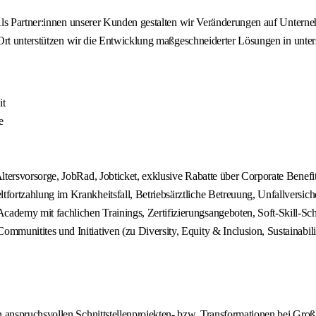
Als Partner:innen unserer Kunden gestalten wir Veränderungen auf Untern
 Ort unterstützen wir die Entwicklung maßgeschneiderter Lösungen in unt
it
e
ltersvorsorge, JobRad, Jobticket, exklusive Rabatte über Corporate Benefi
ortzahlung im Krankheitsfall, Betriebsärztliche Betreuung, Unfallversiche
cademy mit fachlichen Trainings, Zertifizierungsangeboten, Soft-Skill-
mmunitites und Initiativen (zu Diversity, Equity & Inclusion, Sustainab
 in anspruchsvollen Schnittstellenprojekten- bzw. Transformationen bei 