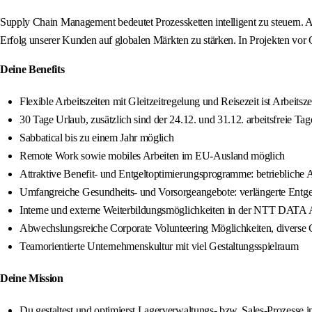
Supply Chain Management bedeutet Prozessketten intelligent zu steuern. 
Erfolg unserer Kunden auf globalen Märkten zu stärken. In Projekten vor
Deine Benefits
Flexible Arbeitszeiten mit Gleitzeitregelung und Reisezeit ist Arbeitsze
30 Tage Urlaub, zusätzlich sind der 24.12. und 31.12. arbeitsfreie Tag
Sabbatical bis zu einem Jahr möglich
Remote Work sowie mobiles Arbeiten im EU-Ausland möglich
Attraktive Benefit- und Entgeltoptimierungsprogramme: betriebliche A
Umfangreiche Gesundheits- und Vorsorgeangebote: verlängerte Entgeltf
Interne und externe Weiterbildungsmöglichkeiten in der NTT DATA A
Abwechslungsreiche Corporate Volunteering Möglichkeiten, diverse Co
Teamorientierte Unternehmenskultur mit viel Gestaltungsspielraum
Deine Mission
Du gestaltest und optimierst Lagerverwaltungs- bzw. Sales-Prozesse