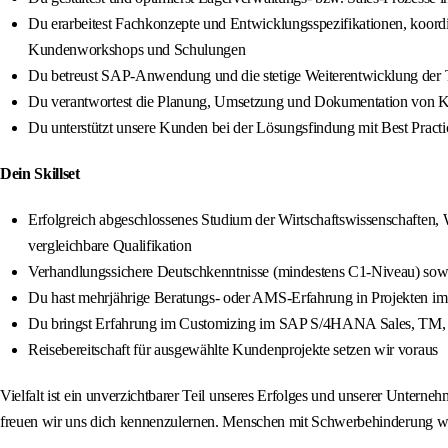
Du erarbeitest Fachkonzepte und Entwicklungsspezifikationen, koordin
Kundenworkshops und Schulungen
Du betreust SAP-Anwendung und die stetige Weiterentwicklung der 
Du verantwortest die Planung, Umsetzung und Dokumentation von 
Du unterstützt unsere Kunden bei der Lösungsfindung mit Best Pract
Dein Skillset
Erfolgreich abgeschlossenes Studium der Wirtschaftswissenschaften,
vergleichbare Qualifikation
Verhandlungssichere Deutschkenntnisse (mindestens C1-Niveau) sowi
Du hast mehrjährige Beratungs- oder AMS-Erfahrung in Projekten i
Du bringst Erfahrung im Customizing im SAP S/4HANA Sales, TM,
Reisebereitschaft für ausgewählte Kundenprojekte setzen wir voraus
Vielfalt ist ein unverzichtbarer Teil unseres Erfolges und unserer Unterne
freuen wir uns dich kennenzulernen. Menschen mit Schwerbehinderung we