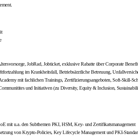
gement.
it
e
ltersvorsorge, JobRad, Jobticket, exklusive Rabatte über Corporate Benefi
ortzahlung im Krankheitsfall, Betriebsärztliche Betreuung, Unfallversiche
cademy mit fachlichen Trainings, Zertifizierungsangeboten, Soft-Skill-
mmunitites und Initiativen (zu Diversity, Equity & Inclusion, Sustainab
oE mit u.a. den Subthemen PKI, HSM, Key- und Zertifikatsmanagement
setzung von Krypto-Policies, Key Lifecycle Management und PKI-Standar