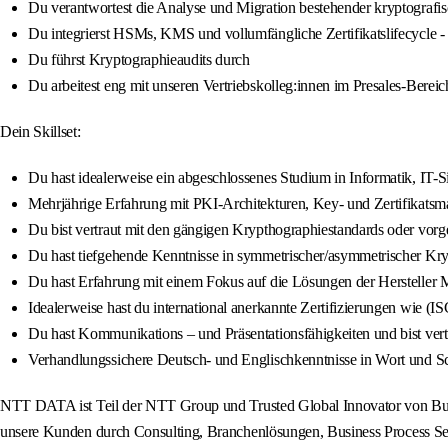
Du verantwortest die Analyse und Migration bestehender kryptografi
Du integrierst HSMs, KMS und vollumfängliche Zertifikatslifecycle 
Du führst Kryptographieaudits durch
Du arbeitest eng mit unseren Vertriebskolleg:innen im Presales-Bere
Dein Skillset:
Du hast idealerweise ein abgeschlossenes Studium in Informatik, IT-S
Mehrjährige Erfahrung mit PKI-Architekturen, Key- und Zertifikats
Du bist vertraut mit den gängigen Krypthographiestandards oder vor
Du hast tiefgehende Kenntnisse in symmetrischer/asymmetrischer
Du hast Erfahrung mit einem Fokus auf die Lösungen der Hersteller M
Idealerweise hast du international anerkannte Zertifizierungen wie (
Du hast Kommunikations – und Präsentationsfähigkeiten und bist ver
Verhandlungssichere Deutsch- und Englischkenntnisse in Wort und Sch
NTT DATA ist Teil der NTT Group und Trusted Global Innovator von Busin
unsere Kunden durch Consulting, Branchenlösungen, Business Process Serv