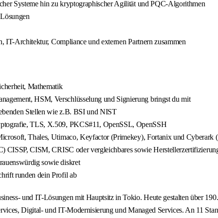
scher Systeme hin zu kryptographischer Agilität und PQC-Algorithmen
- Lösungen
ich, IT-Architektur, Compliance und externen Partnern zusammen
icherheit, Mathematik
management, HSM, Verschlüsselung und Signierung bringst du mit
gebenden Stellen wie z.B. BSI und NIST
 Kryptografie, TLS, X.509, PKCS#11, OpenSSL, OpenSSH
icrosoft, Thales, Utimaco, Keyfactor (Primekey), Fortanix und Cyberark (
ISC) CISSP, CISM, CRISC oder vergleichbares sowie Herstellerzertifizierun
trauenswürdig sowie diskret
rift runden dein Profil ab
ess- und IT-Lösungen mit Hauptsitz in Tokio. Heute gestalten über 190.0
ices, Digital- und IT-Modernisierung und Managed Services. An 11 Stando