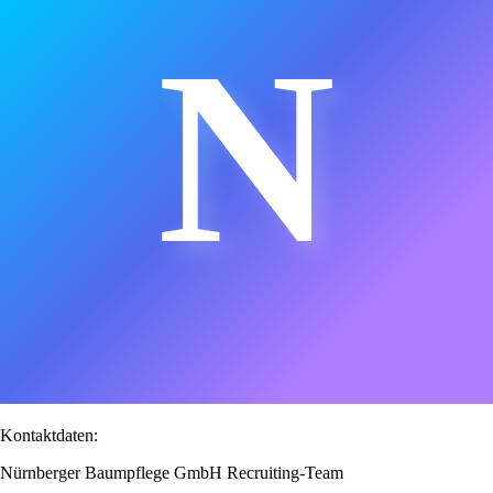
N
Kontaktdaten:
Nürnberger Baumpflege GmbH Recruiting-Team