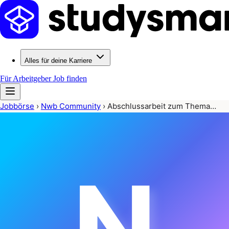
Alles für deine Karriere
Für Arbeitgeber
Job finden
Jobbörse
›
Nwb Community
›
Abschlussarbeit zum Thema…
N