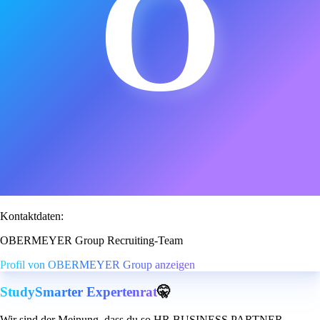
O
Kontaktdaten:
OBERMEYER Group Recruiting-Team
Profil von OBERMEYER Group anzeigen
StudySmarter Expertenrat
🤫
Wir sind der Meinung, dass du so HR BUSINESS PARTNER -