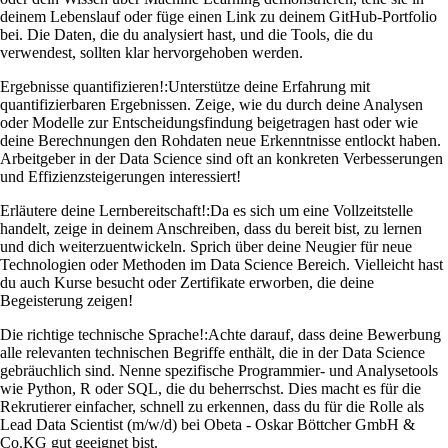
deinem Lebenslauf oder füge einen Link zu deinem GitHub-Portfolio
bei. Die Daten, die du analysiert hast, und die Tools, die du
verwendest, sollten klar hervorgehoben werden.
Ergebnisse quantifizieren!:
Unterstütze deine Erfahrung mit
quantifizierbaren Ergebnissen. Zeige, wie du durch deine Analysen
oder Modelle zur Entscheidungsfindung beigetragen hast oder wie
deine Berechnungen den Rohdaten neue Erkenntnisse entlockt haben.
Arbeitgeber in der Data Science sind oft an konkreten Verbesserungen
und Effizienzsteigerungen interessiert!
Erläutere deine Lernbereitschaft!:
Da es sich um eine Vollzeitstelle
handelt, zeige in deinem Anschreiben, dass du bereit bist, zu lernen
und dich weiterzuentwickeln. Sprich über deine Neugier für neue
Technologien oder Methoden im Data Science Bereich. Vielleicht hast
du auch Kurse besucht oder Zertifikate erworben, die deine
Begeisterung zeigen!
Die richtige technische Sprache!:
Achte darauf, dass deine Bewerbung
alle relevanten technischen Begriffe enthält, die in der Data Science
gebräuchlich sind. Nenne spezifische Programmier- und Analysetools
wie Python, R oder SQL, die du beherrschst. Dies macht es für die
Rekrutierer einfacher, schnell zu erkennen, dass du für die Rolle als
Lead Data Scientist (m/w/d) bei Obeta - Oskar Böttcher GmbH &
Co.KG gut geeignet bist.